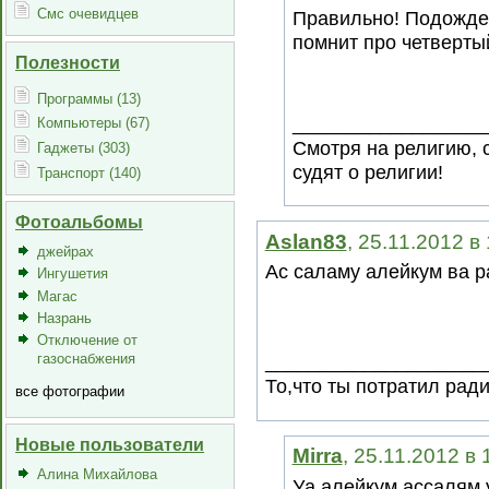
Смс очевидцев
Правильно! Подождем
помнит про четверты
Полезности
Программы (13)
__________________
Компьютеры (67)
Смотря на религию, 
Гаджеты (303)
судят о религии!
Транспорт (140)
Фотоальбомы
Aslan83
, 25.11.2012 в
джейрах
Ас саламу алейкум ва р
Ингушетия
Магас
Назрань
Отключение от
газоснабжения
____________________
То,что ты потратил рад
все фотографии
Новые пользователи
Mirra
, 25.11.2012 в
Алина Михайлова
Уа алейкум ассалям 