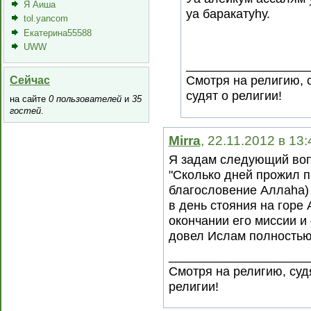
Я Аиша
уа баракатуhу.
tol.yancom
Екатерина55588
UWW
__________________
Смотря на религию, 
Сейчас
судят о религии!
на сайте
0 пользователей
и
35
гостей
.
Mirra
, 22.11.2012 в 13
Я задам следующий воп
"Сколько дней прожил п
благословение Аллаhа)
в день стояния на горе
окончании его миссии и 
довел Ислам полностью
____________________
Смотря на религию, суд
религии!