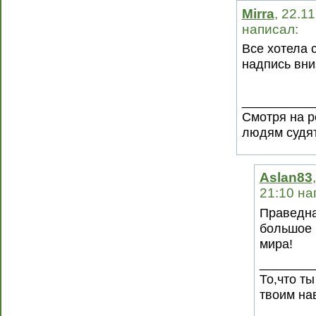
Mirra
, 22.1
написал:
Все хотела с
надпись вни
__________
Смотря на р
людям судят
Aslan83
21:10 на
Праведна
большое 
мира!
________
То,что т
твоим на