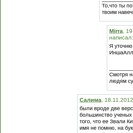
То,что ты п
твоим навеч
Mirra
, 1
написал:
Я уточню
ИншаАлл
________
Смотря на
людям су
Салима
, 18.11.201
были вроде две верси
большинство ученых
того, что ее Звали Ки
имя не помню, на бук