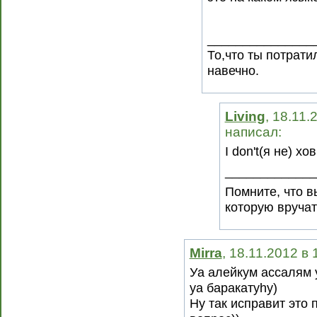
_______________
То,что ты потрати
навечно.
Living
, 18.11.
написал:
I don't(я не) хо
_____________
Помните, что в
которую вручат
Mirra
, 18.11.2012 в
Уа алейкум ассалям 
уа баракатуhу)
Ну так исправит это 