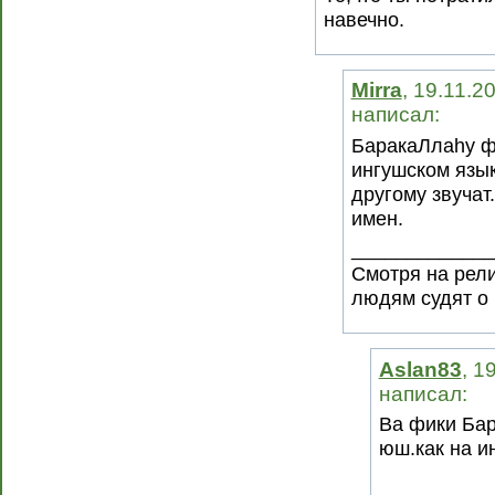
навечно.
Mirra
, 19.11.2
написал:
БаракаЛлаhу фи
ингушском язык
другому звучат.
имен.
_____________
Смотря на рели
людям судят о 
Aslan83
, 1
написал:
Ва фики Бар
юш.как на и
__________