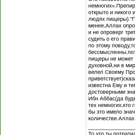
немногих».Препир
открыто и никого 
людях пищеры)."П
менее,Аллах опро
и не опроверг тре
судить о его прав
по этому поводу,
бессмысленны,пот
пищеры не может 
духовной,ни в ми
велел Своему Про
приветствует)сказ
известна Ему и т
достоверными зна
Ибн Аббас(да буд
тех немногих,кто 
бы это имело знач
количестве.Аллах
_______________
То,что ты потрати