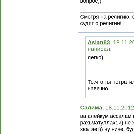
вопрос))
__________________
Смотря на религию, 
судят о религии!
Aslan83
, 18.11.2
написал:
легко)
_______________
То,что ты потрати
навечно.
Салима
, 18.11.201
ва алейкум ассалам 
рахьматуллах1и) не х
хватает)) ну ниче, б