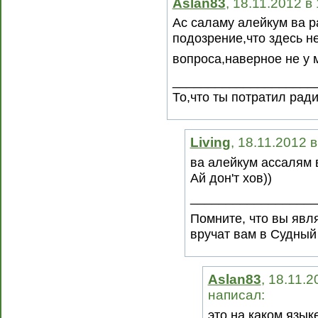
Aslan83
, 18.11.2012 в
Ас саламу алейкум ва р
подозрение,что здесь н
вопроса,наверное не у 
____________________
То,что ты потратил рад
Living
, 18.11.2012 
ва алейкум ассалям 
Ай дон'т хов))
__________________
Помните, что вы явля
вручат вам в Судный
Aslan83
, 18.11.2
написал:
это на каком язык