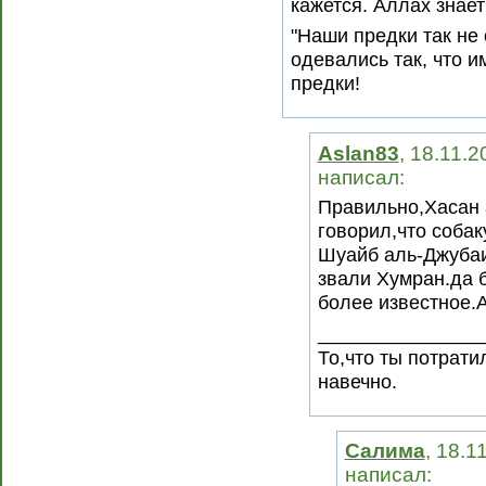
кажется. Аллах знае
"Наши предки так не
одевались так, что и
предки!
Aslan83
, 18.11.2
написал:
Правильно,Хасан 
говорил,что собак
Шуайб аль-Джубаи
звали Хумран.да 
более известное.
_______________
То,что ты потрати
навечно.
Салима
, 18.1
написал: