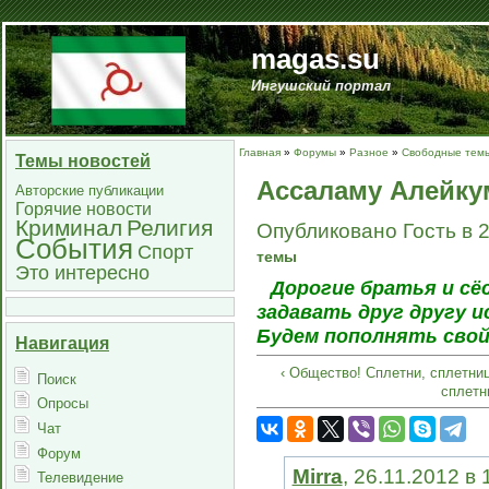
magas.su
Ингушский портал
Главная
»
Форумы
»
Разное
»
Свободные тем
Темы новостей
Ассаламу Алейку
Авторские публикации
Горячие новости
Криминал
Религия
Опубликовано Гость в 2
События
Спорт
темы
Это интересно
Дорогие братья и сё
задавать друг другу и
Будем пополнять свой 
Навигация
‹ Общество! Сплетни, сплетни
Поиск
сплетн
Опросы
Чат
Форум
Mirra
, 26.11.2012 в
Телевидение