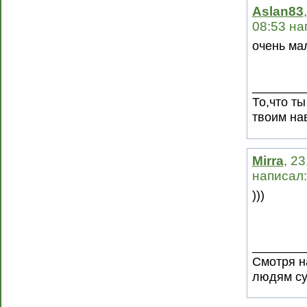
Aslan83
08:53 на
очень ма
________
То,что т
твоим на
Mirra
, 2
написал:
)))
________
Смотря на
людям су