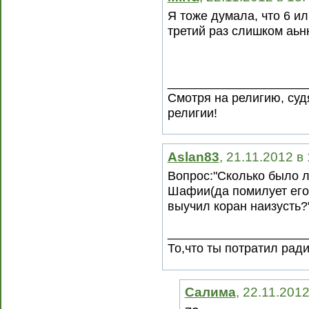
Я тоже думала, что 6 или
третий раз слишком аьн
____________________
Смотря на религию, суд
религии!
Aslan83
, 21.11.2012 в
Вопрос:"Сколько было л
Шафии(да помилует его
выучил коран наизусть?
____________________
То,что ты потратил рад
Салима
, 22.11.201