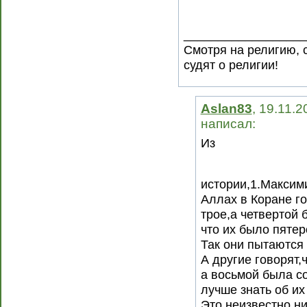
__________________
Смотря на религию, 
судят о религии!
Aslan83
, 19.11.2
написал:
Из
истории,1.Максим
Аллах в Коране го
трое,а четвертой 
что их было пятер
Так они пытаются 
А другие говорят,
а восьмой была с
лучше знать об их
Это неизвестно н