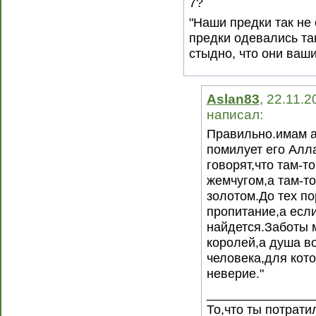
7?
"Наши предки так не
предки одевались так
стыдно, что они ваши
Aslan83
, 22.11.2
написал:
Правильно.имам 
помилует его Алла
говорят,что там-т
жемчугом,а там-т
золотом.До тех по
пропитание,а если
найдется.Заботы 
королей,а душа в
человека,для кото
неверие."
_______________
То,что ты потрати