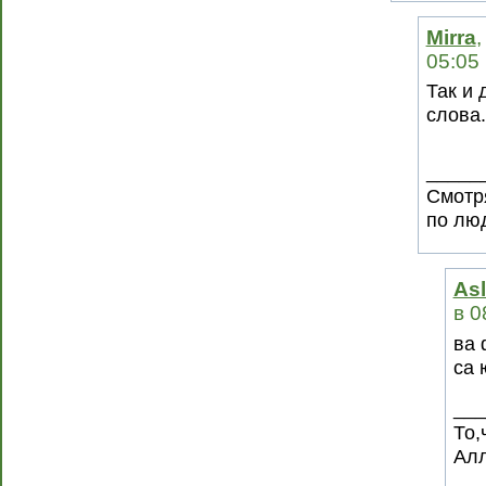
Mirra
,
05:05
Так и
слова.
_____
Смотря
по люд
As
в 0
ва 
са 
___
То,
Алл