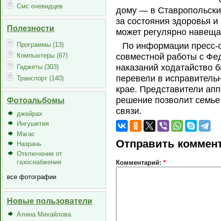
Смс очевидцев
дому — в Ставропольский
за состояния здоровья и
Полезности
может регулярно навеща
Программы (13)
По информации пресс-
совместной работы с Фе
Компьютеры (67)
наказаний ходатайство 
Гаджеты (303)
перевели в исправитель
Транспорт (140)
крае. Представители апп
решение позволит семье
Фотоальбомы
связи.
джейрах
Ингушетия
Магас
Отправить коммен
Назрань
Отключение от
газоснабжения
Комментарий:
*
все фотографии
Новые пользователи
Алина Михайлова