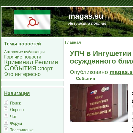
magas.su
Ингушский портал
Главная
Темы новостей
УПЧ в Ингушетии
Авторские публикации
Горячие новости
осужденного ближ
Криминал
Религия
События
Спорт
Опубликовано
magas.s
Это интересно
События
Навигация
Поиск
Опросы
Чат
Форум
Телевидение