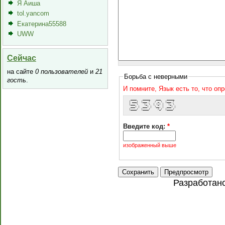
Я Аиша
tol.yancom
Екатерина55588
UWW
Сейчас
на сайте
0 пользователей
и
21
Борьба с неверными
гость
.
И помните, Язык есть то, что оп
  ____    _____    ___    _____ 
 | ___|  |___ /   / _ \  |___ / 
 |___ \    |_ \  | (_) |   |_ \ 
  ___) |  ___) |  \__, |  ___) |
 |____/  |____/     /_/  |____/ 
Введите код:
*
изображенный выше
Разработан