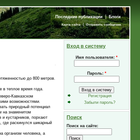
Последние публикации
Блоги
Карта сайта
Отправить сообщение
Вход в систему
Имя пользователя:
*
Пароль:
*
отяженностью до 800 метров.
 в теплое время года.
Регистрация
еверо-Кавказском
кими возможностями.
Забыли пароль?
овать природный потенциал
м на знаменитом
Поиск
 и кустарников, порхают
, где раскинулся шикарный
Поиск на сайте:
на организм человека, а