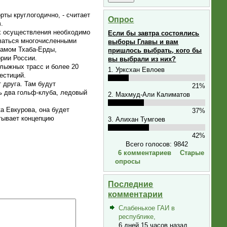
рты круглогодично, - считает
Опрос
.
их осуществления необходимо
Если бы завтра состоялись
оваться многочисленными
выборы Главы и вам
рамом Тхаба-Ерды,
пришлось выбрать, кого бы
ории России.
вы выбрали из них?
-лыжных трасс и более 20
1. Урксхан Евлоев
естиций.
 друга. Там будут
21%
ь два гольф-клуба, ледовый
2. Махмуд-Али Калиматов
а Евкурова, она будет
37%
тывает концепцию
3. Алихан Тумгоев
42%
Всего голосов: 9842
6 комментариев
Старые
опросы
Последние
комментарии
Слабенькое ГАИ в
республике,
6 дней 15 часов назад