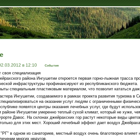
е
02.03.2012 в 12:10
События
т своя специализация
йрахского района Ингушетии откроется первая горно-лыжная трасса пр
ческой инфраструктуры профинансируют из республиканского бюджета.
ыты специальным пластиковым материалом, что позволит кататься даже
астера Ингушетии, создаваемого в рамках проекта развития туризма в С
специализироваться на оказании услуг людям с ограниченными физичес
еспублике появятся центры оказания лечебных услуг, где будут использ
 районе Ингушетии умеренно теплый сухой климат, который не хуже, че
рорте Давос. На склонах джейрахских гор растут некоторые виды цветов
 только для этих мест. Хороший лечебный эффект дает воздух Джейраха
"РГ" в одном из санаториев, местный воздух очень благотворно влияет 
лечении многих недугов.