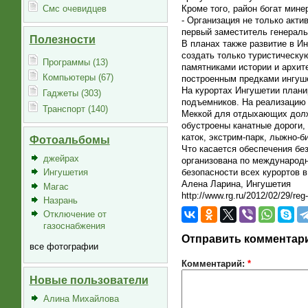
Смс очевидцев
Кроме того, район богат мин
- Организация не только акти
первый заместитель генераль
Полезности
В планах также развитие в И
создать только туристическу
Программы (13)
памятниками истории и архит
Компьютеры (67)
построенным предками ингуше
На курортах Ингушетии плани
Гаджеты (303)
подъемников. На реализацию 
Транспорт (140)
Меккой для отдыхающих должн
обустроены канатные дороги,
каток, экстрим-парк, лыжно-б
Фотоальбомы
Что касается обеспечения бе
джейрах
организована по международн
безопасности всех курортов в
Ингушетия
Алена Ларина, Ингушетия
Магас
http://www.rg.ru/2012/02/29/reg-
Назрань
Отключение от
газоснабжения
Отправить комментар
все фотографии
Комментарий:
*
Новые пользователи
Алина Михайлова