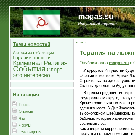
magas.su
Ингушский портал
Главная
Темы новостей
Терапия на лыжн
Авторские публикации
Горячие новости
Криминал
Религия
Опубликовано
magas.su
в 
События
Спорт
У курортов Ингушетии буде
Это интересно
Осенью в местечке Армхи Дже
Строительство здесь туристи
Склоны для лыжни будут покр
В целом предприятия туркл
Навигация
федеральном округе, станут 
Кроме горно-лыжных баз, в р
Поиск
здешних мест. В Джейрахском
Опросы
высокогорном швейцарском ку
Чат
бабочки, которые характерны
сосновый лес.
Форум
Как заверили корреспондента 
Телевидение
прогулки по лесу помогают в 