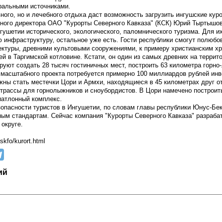
еральными источниками.
вного, но и лечебного отдыха даст возможность загрузить ингушские куро
ного директора ОАО "Курорты Северного Кавказа" (КСК) Юрий Тыртышов
нгушетии исторического, экологического, паломнического туризма. Для 
ю инфраструктуру, остальное уже есть. Гости республики смогут полюб
ектуры, древними культовыми сооружениями, к примеру христианским х
й в Таргимской котловине. Кстати, он один из самых древних на террит
руют создать 28 тысяч гостиничных мест, построить 63 километра горно
масштабного проекта потребуется примерно 100 миллиардов рублей инв
ы стать местечки Цори и Армхи, находящиеся в 45 километрах друг от
 трассы для горнолыжников и сноубордистов. В Цори намечено построит
иатлонный комплекс.
зопасности туристов в Ингушетии, по словам главы республики Юнус-Бек
ым стандартам. Сейчас компания "Курорты Северного Кавказа" разраба
 округе.
skfo/kurort.html
ий