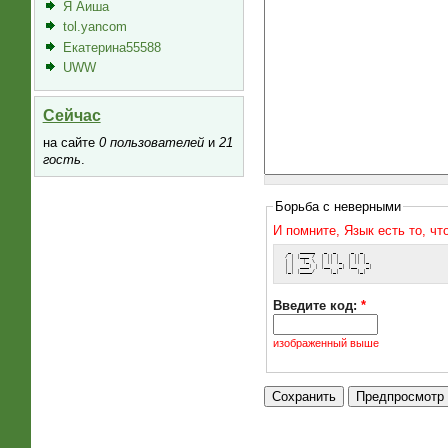
Я Аиша
tol.yancom
Екатерина55588
UWW
Сейчас
на сайте
0 пользователей
и
21
гость
.
Борьба с неверными
И помните, Язык есть то, ч
  _   _____   _  _     _  _   
 / | |___ /  | || |   | || |  
 | |   |_ \  | || |_  | || |_ 
 | |  ___) | |__   _| |__   _|
 |_| |____/     |_|      |_|  
Введите код:
*
изображенный выше