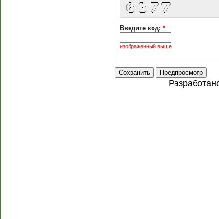
   __      __     _____   _____ 
  / /_    / /_   |___  | |___  |
 | '_ \  | '_ \     / /     / / 
 | (_) | | (_) |   / /     / /  
  \___/   \___/   /_/     /_/   
Введите код:
*
изображенный выше
Разработан