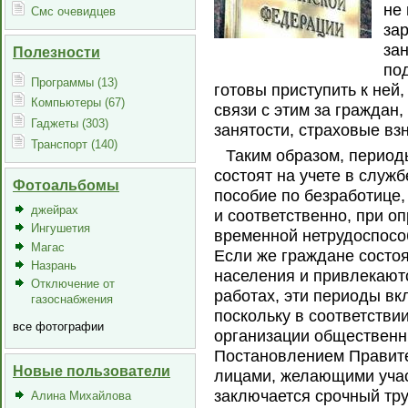
не
Смс очевидцев
за
зан
Полезности
по
Программы (13)
готовы приступить к ней
Компьютеры (67)
связи с этим за граждан,
Гаджеты (303)
занятости, страховые вз
Транспорт (140)
Таким образом, период
состоят на учете в служ
Фотоальбомы
пособие по безработице,
джейрах
и соответственно, при о
Ингушетия
временной нетрудоспосо
Магас
Если же граждане состоя
Назрань
населения и привлекают
Отключение от
работах, эти периоды вк
газоснабжения
поскольку в соответствии
все фотографии
организации общественн
Постановлением Правител
Новые пользователи
лицами, желающими учас
заключается срочный тр
Алина Михайлова