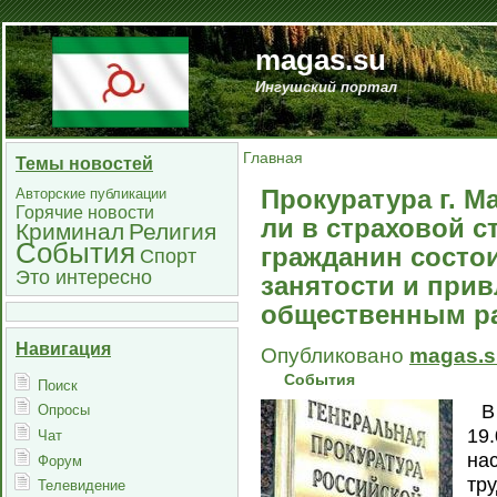
magas.su
Ингушский портал
Главная
Темы новостей
Прокуратура г. М
Авторские публикации
Горячие новости
ли в страховой с
Криминал
Религия
События
гражданин состои
Спорт
Это интересно
занятости и прив
общественным р
Навигация
Опубликовано
magas.s
События
Поиск
В
Опросы
19.
Чат
на
Форум
тр
Телевидение