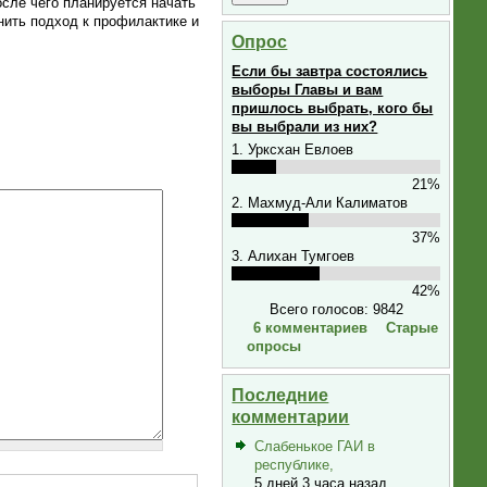
сле чего планируется начать
нить подход к профилактике и
Опрос
Если бы завтра состоялись
выборы Главы и вам
пришлось выбрать, кого бы
вы выбрали из них?
1. Урксхан Евлоев
21%
2. Махмуд-Али Калиматов
37%
3. Алихан Тумгоев
42%
Всего голосов: 9842
6 комментариев
Старые
опросы
Последние
комментарии
Слабенькое ГАИ в
республике,
5 дней 3 часа назад