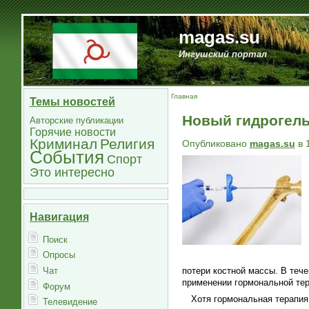
magas.su
Ингушский портал
Главная
Темы новостей
Новый гидрогель 
Авторские публикации
Горячие новости
Криминал
Религия
Опубликовано
magas.su
в 
События
Спорт
Это интересно
Навигация
Поиск
Опросы
Чат
потери костной массы. В тече
применении гормональной тер
Форум
Хотя гормональная терапия
Телевидение