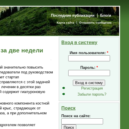
Последние публикации
Блоги
Карта сайта
Отправить сообщение
Вход в систему
 за две недели
Имя пользователя:
*
ый значительно повысить
Пароль:
*
следователи под руководством
ет стартап
справляются с этой задачей
 лечении в десятки раз
Регистрация
ый содержит гиалуроновую
Забыли пароль?
овного компонента костной
Поиск
ей крыс, страдающих от
аза, а при дополнительном
Поиск на сайте:
идрогелем позволяет