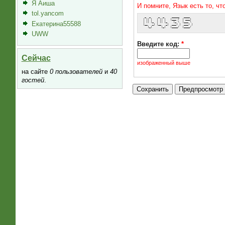
Я Аиша
И помните, Язык есть то, ч
tol.yancom
  _  _     _  _     _____   ____  
 | || |   | || |   |___ /  | ___| 
 | || |_  | || |_    |_ \  |___ \ 
Екатерина55588
 |__   _| |__   _|  ___) |  ___) |
    |_|      |_|   |____/  |____/ 
UWW
Введите код:
*
Сейчас
изображенный выше
на сайте
0 пользователей
и
40
гостей
.