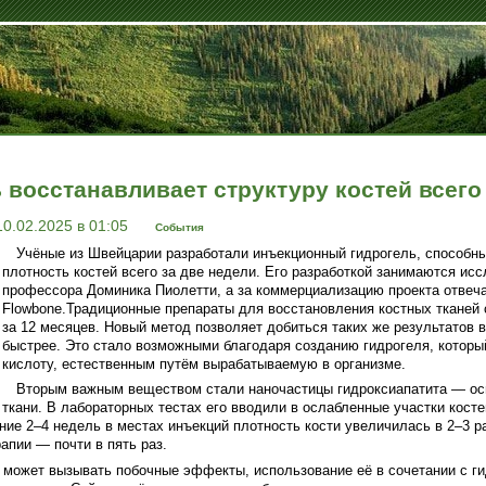
восстанавливает структуру костей всего
10.02.2025 в 01:05
События
Учёные из Швейцарии разработали инъекционный гидрогель, способн
плотность костей всего за две недели. Его разработкой занимаются ис
профессора Доминика Пиолетти, а за коммерциализацию проекта отвеча
Flowbone.Традиционные препараты для восстановления костных тканей 
за 12 месяцев. Новый метод позволяет добиться таких же результатов в
быстрее. Это стало возможными благодаря созданию гидрогеля, котор
кислоту, естественным путём вырабатываемую в организме.
Вторым важным веществом стали наночастицы гидроксиапатита — осн
ткани. В лабораторных тестах его вводили в ослабленные участки кост
ние 2–4 недель в местах инъекций плотность кости увеличилась в 2–3 р
апии — почти в пять раз.
 может вызывать побочные эффекты, использование её в сочетании с г