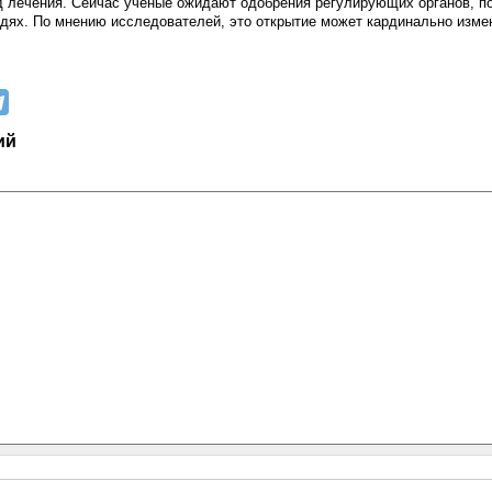
д лечения. Сейчас учёные ожидают одобрения регулирующих органов, по
дях. По мнению исследователей, это открытие может кардинально изме
ий