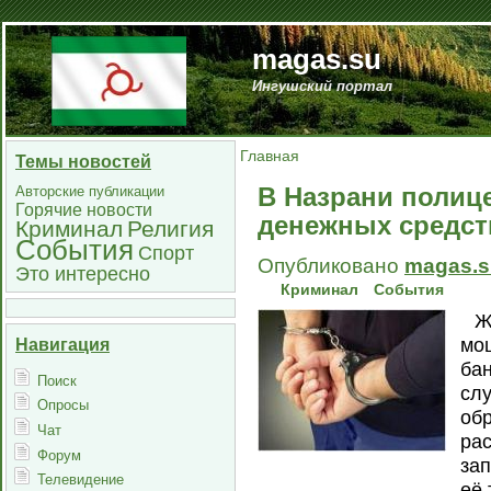
magas.su
Ингушский портал
Главная
Темы новостей
В Назрани полиц
Авторские публикации
Горячие новости
денежных средст
Криминал
Религия
События
Спорт
Опубликовано
magas.s
Это интересно
Криминал
События
Ж
мош
Навигация
ба
Поиск
сл
Опросы
обр
Чат
рас
Форум
за
Телевидение
её