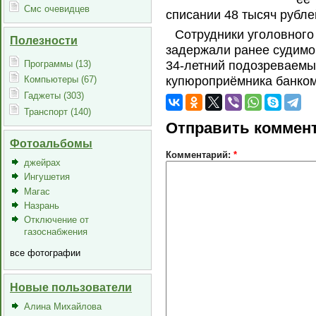
Смс очевидцев
списании 48 тысяч рублей
Сотрудники уголовного
Полезности
задержали ранее судимог
Программы (13)
34-летний подозреваемый
купюроприёмника банкома
Компьютеры (67)
Гаджеты (303)
Транспорт (140)
Отправить коммен
Фотоальбомы
Комментарий:
*
джейрах
Ингушетия
Магас
Назрань
Отключение от
газоснабжения
все фотографии
Новые пользователи
Алина Михайлова