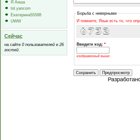
Я Аиша
tol.yancom
Борьба с неверными
Екатерина55588
И помните, Язык есть то, что оп
UWW
   __     _____   _____   ____  
  / /_   |___  | |___ /  |___ \ 
 | '_ \     / /    |_ \    __) |
 | (_) |   / /    ___) |  / __/ 
  \___/   /_/    |____/  |_____|
Сейчас
Введите код:
*
на сайте
0 пользователей
и
26
гостей
.
изображенный выше
Разработан