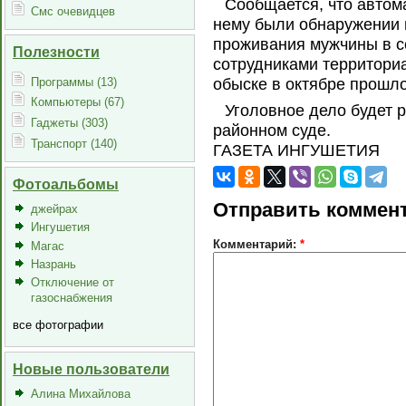
Сообщается, что автом
Смс очевидцев
нему были обнаружении 
проживания мужчины в с
Полезности
сотрудниками территори
Программы (13)
обыске в октябре прошло
Компьютеры (67)
Уголовное дело будет 
Гаджеты (303)
районном суде.
Транспорт (140)
ГАЗЕТА ИНГУШЕТИЯ
Фотоальбомы
Отправить коммен
джейрах
Ингушетия
Комментарий:
*
Магас
Назрань
Отключение от
газоснабжения
все фотографии
Новые пользователи
Алина Михайлова