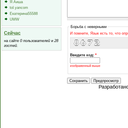
Я Аиша
tol.yancom
Екатерина55588
UWW
Борьба с неверными
Сейчас
И помните, Язык есть то, что оп
   ___     __     _____   ____  
на сайте
0 пользователей
и
28
  ( _ )   / /_   |___  | |___ \ 
  / _ \  | '_ \     / /    __) |
 | (_) | | (_) |   / /    / __/ 
гостей
.
  \___/   \___/   /_/    |_____|
Введите код:
*
изображенный выше
Разработан