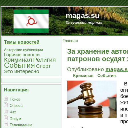
magas.su
Ингушский портал
Главная
Темы новостей
За хранение авт
Авторские публикации
Горячие новости
патронов осудят
Криминал
Религия
События
Спорт
Опубликовано
magas.s
Это интересно
Криминал
События
В
ог
Навигация
бо
Поиск
жи
Опросы
ин
Чат
в 
Форум
пр
Телевидение