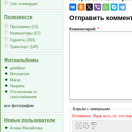
Смс очевидцев
Полезности
Отправить коммен
Программы (13)
Комментарий:
*
Компьютеры (67)
Гаджеты (303)
Транспорт (140)
Фотоальбомы
джейрах
Ингушетия
Магас
Назрань
Отключение от
газоснабжения
все фотографии
Борьба с неверными
И помните, Язык есть то, что оп
Новые пользователи
  _   _   _  _     _____ 
 / | / | | || |   |___  |
 | | | | | || |_     / / 
 | | | | |__   _|   / /  
Алина Михайлова
 |_| |_|    |_|    /_/   