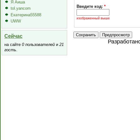
Я Аиша
Введите код:
*
tol.yancom
Екатерина55588
изображенный выше
UWW
Сейчас
Разработан
на сайте
0 пользователей
и
21
гость
.