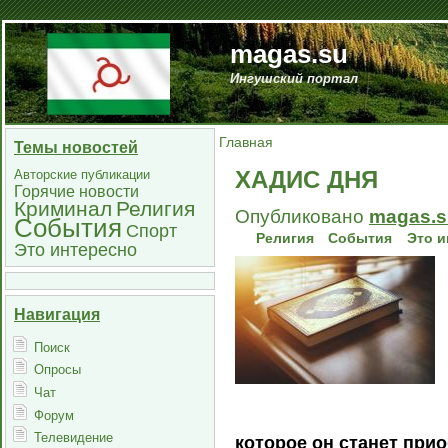
magas.su
Ингушский портал
Главная
Темы новостей
ХАДИС ДНЯ
Авторские публикации
Горячие новости
Криминал
Религия
Опубликовано
magas.s
События
Спорт
Религия
События
Это и
Это интересно
Навигация
Поиск
Опросы
Чат
Форум
Телевидение
которое он станет прио