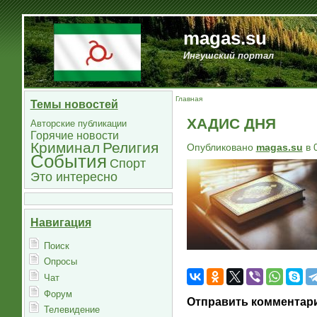
magas.su
Ингушский портал
Главная
Темы новостей
ХАДИС ДНЯ
Авторские публикации
Горячие новости
Криминал
Религия
Опубликовано
magas.su
в 
События
Спорт
Это интересно
Навигация
Поиск
Опросы
Чат
Форум
Отправить комментар
Телевидение