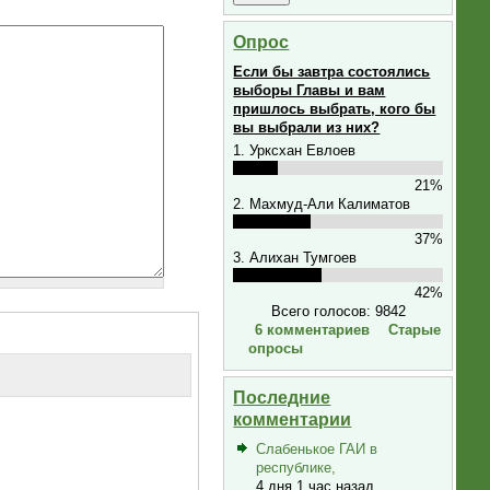
Опрос
Если бы завтра состоялись
выборы Главы и вам
пришлось выбрать, кого бы
вы выбрали из них?
1. Урксхан Евлоев
21%
2. Махмуд-Али Калиматов
37%
3. Алихан Тумгоев
42%
Всего голосов: 9842
6 комментариев
Старые
опросы
Последние
комментарии
Слабенькое ГАИ в
республике,
4 дня 1 час назад