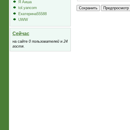
Я Аиша
tol.yancom
Екатерина55588
UWW
Сейчас
на сайте
0 пользователей
и
24
гостя
.