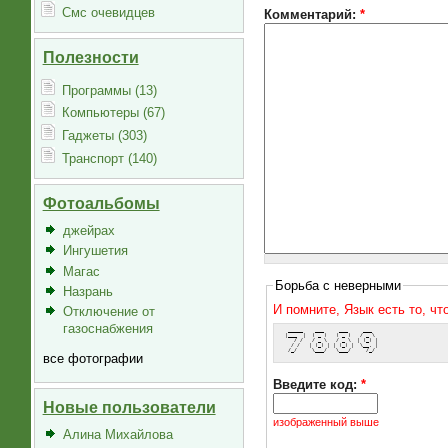
Смс очевидцев
Комментарий:
*
Полезности
Программы (13)
Компьютеры (67)
Гаджеты (303)
Транспорт (140)
Фотоальбомы
джейрах
Ингушетия
Магас
Борьба с неверными
Назрань
И помните, Язык есть то, ч
Отключение от
газоснабжения
  _____    ___     ___     ___  
 |___  |  ( _ )   ( _ )   / _ \ 
    / /   / _ \   / _ \  | (_) |
   / /   | (_) | | (_) |  \__, |
  /_/     \___/   \___/     /_/ 
все фотографии
Введите код:
*
Новые пользователи
изображенный выше
Алина Михайлова