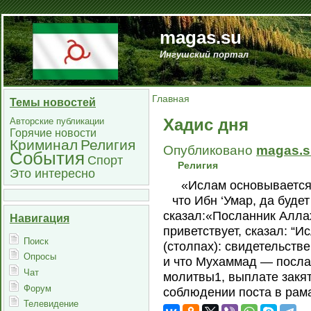
magas.su
Ингушский портал
Главная
Темы новостей
Хадис дня
Авторские публикации
Горячие новости
Криминал
Религия
Опубликовано
magas.s
События
Спорт
Религия
Это интересно
«Ислам основывается
что Ибн ‘Умар, да буде
сказал:«Посланник Аллах
Навигация
приветствует, сказал: “
Поиск
(столпах): свидетельстве
Опросы
и что Мухаммад — посла
Чат
молитвы1, выплате закя
Форум
соблюдении поста в рам
Телевидение