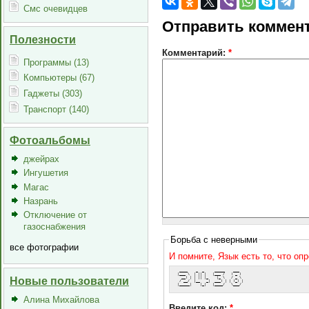
Смс очевидцев
Отправить коммен
Полезности
Комментарий:
*
Программы (13)
Компьютеры (67)
Гаджеты (303)
Транспорт (140)
Фотоальбомы
джейрах
Ингушетия
Магас
Назрань
Отключение от
газоснабжения
Борьба с неверными
все фотографии
И помните, Язык есть то, что оп
  ____    _  _     _____    ___  
 |___ \  | || |   |___ /   ( _ ) 
Новые пользователи
   __) | | || |_    |_ \   / _ \ 
  / __/  |__   _|  ___) | | (_) |
 |_____|    |_|   |____/   \___/ 
Алина Михайлова
Введите код:
*