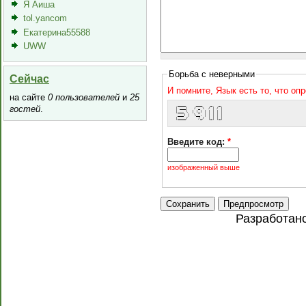
Я Аиша
tol.yancom
Екатерина55588
UWW
Борьба с неверными
Сейчас
И помните, Язык есть то, что оп
на сайте
0 пользователей
и
25
  ____     ___    _   _ 
гостей
.
 | ___|   / _ \  / | / |
 |___ \  | (_) | | | | |
  ___) |  \__, | | | | |
 |____/     /_/  |_| |_|
Введите код:
*
изображенный выше
Разработан