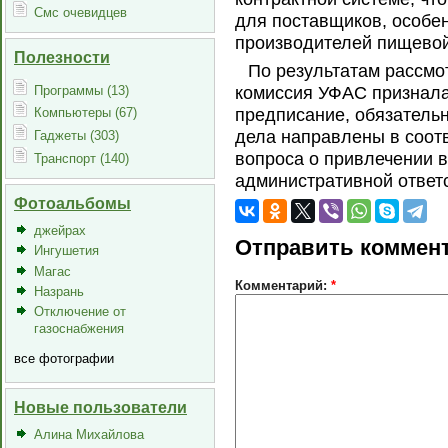
Смс очевидцев
для поставщиков, особе
производителей пищевой
Полезности
По результатам рассмо
Программы (13)
комиссия УФАС признала
предписание, обязатель
Компьютеры (67)
дела направлены в соот
Гаджеты (303)
вопроса о привлечении 
Транспорт (140)
административной ответ
Фотоальбомы
джейрах
Отправить коммен
Ингушетия
Магас
Комментарий:
*
Назрань
Отключение от
газоснабжения
все фотографии
Новые пользователи
Алина Михайлова