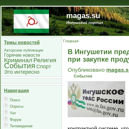
magas.su
Ингушский портал
Главная
Темы новостей
В Ингушетии пре
Авторские публикации
Горячие новости
при закупке прод
Криминал
Религия
События
Спорт
Опубликовано
magas.s
Это интересно
События
Навигация
Поиск
Опросы
Чат
Форум
Телевидение
контрактной системе, чт