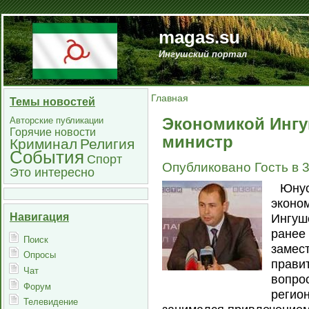
magas.su
Ингушский портал
Главная
Темы новостей
Экономикой Ингу
Авторские публикации
Горячие новости
министр
Криминал
Религия
События
Спорт
Опубликовано Гость в 3
Это интересно
Юнус
эконо
Навигация
Ингуш
ранее
Поиск
замес
Опросы
прави
Чат
вопро
Форум
регион
Телевидение