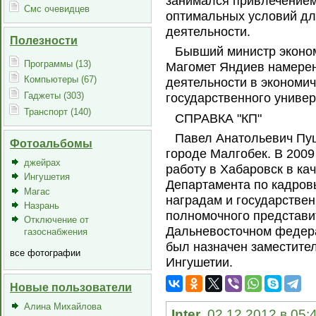
занимался привлечением
Смс очевидцев
оптимальных условий дл
деятельности.
Полезности
Бывший министр эконом
Программы (13)
Магомет Яндиев намерен
Компьютеры (67)
деятельности в экономи
Гаджеты (303)
государственного универ
Транспорт (140)
СПРАВКА "КП"
Павел Анатольевич Пущ
Фотоальбомы
городе Малгобек. В 2009
джейрах
работу в Хабаровск в ка
Ингушетия
Департамента по кадров
Магас
наградам и государстве
Назрань
полномочного представи
Отключение от
Дальневосточном федера
газоснабжения
был назначен заместите
все фотографии
Ингушетии.
Новые пользователи
Алина Михайлова
Inter
, 02.12.2012 в 05: