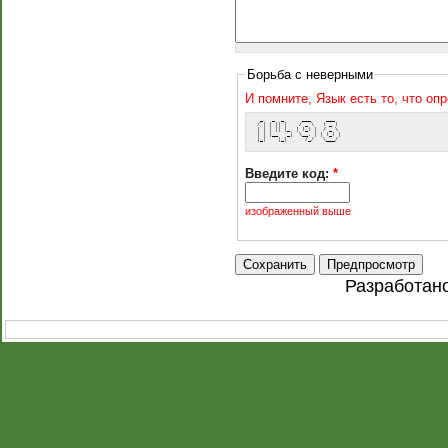
Борьба с неверными
И помните, Язык есть то, что оп
  _   _  _      ___     ___  
 / | | || |    / _ \   ( _ ) 
 | | | || |_  | (_) |  / _ \ 
 | | |__   _|  \__, | | (_) |
 |_|    |_|      /_/   \___/ 
Введите код:
*
изображенный выше
Разработан