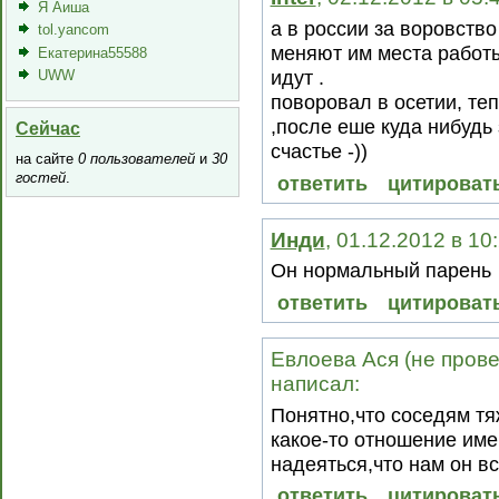
Я Аиша
а в россии за воровство
tol.yancom
меняют им места работы
Екатерина55588
UWW
идут .
поворовал в осетии, те
,после еше куда нибудь 
Сейчас
счастье -))
на сайте
0 пользователей
и
30
гостей
.
ответить
цитироват
Инди
, 01.12.2012 в 10
Он нормальный парень
ответить
цитироват
Евлоева Ася (не прове
написал:
Понятно,что соседям тя
какое-то отношение им
надеяться,что нам он вс
ответить
цитироват