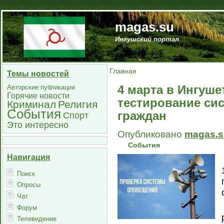
magas.su
Ингушский портал
Главная
Темы новостей
4 марта в Ингуше
Авторские публикации
Горячие новости
тестирование си
Криминал
Религия
События
граждан
Спорт
Это интересно
Опубликовано
magas.s
События
Навигация
Поиск
Опросы
Чат
Форум
Телевидение