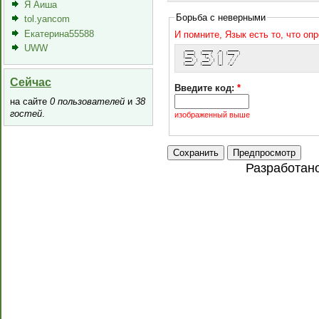
Я Аиша
Борьба с неверными
tol.yancom
Екатерина55588
И помните, Язык есть то, что оп
UWW
  ____    _____   _   _____ 
 | ___|  |___ /  / | |___  |
 |___ \    |_ \  | |    / / 
  ___) |  ___) | | |   / /  
 |____/  |____/  |_|  /_/   
Сейчас
Введите код:
*
на сайте
0 пользователей
и
38
гостей
.
изображенный выше
Разработан