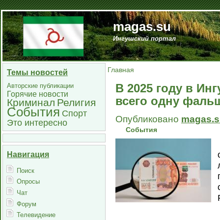
magas.su
Ингушский портал
Главная
Темы новостей
В 2025 году в Ин
Авторские публикации
Горячие новости
всего одну фаль
Криминал
Религия
События
Спорт
Опубликовано
magas.s
Это интересно
События
Навигация
Поиск
Опросы
Чат
Форум
Телевидение