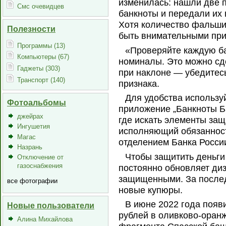
изменилась: нашли две 
Смс очевидцев
банкноты и передали их
Хотя количество фальши
Полезности
быть внимательными при
Программы (13)
«Проверяйте каждую ба
Компьютеры (67)
номиналы. Это можно сде
Гаджеты (303)
при наклоне — убедитесь
Транспорт (140)
признака.
Для удобства использу
Фотоальбомы
приложение „Банкноты Ба
джейрах
где искать элементы за
Ингушетия
исполняющий обязаннос
Магас
отделением Банка Росси
Назрань
Чтобы защитить деньги
Отключение от
газоснабжения
постоянно обновляет диз
защищенными. За послед
все фотографии
новые купюры.
В июне 2022 года появ
Новые пользователи
рублей в оливково-оран
Алина Михайлова