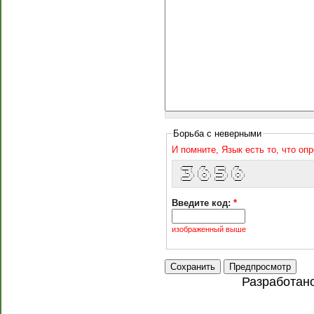
Борьба с неверными
И помните, Язык есть то, что оп
  _____    __     ____     __   
 |___ /   / /_   | ___|   / /_  
   |_ \  | '_ \  |___ \  | '_ \ 
  ___) | | (_) |  ___) | | (_) |
 |____/   \___/  |____/   \___/ 
Введите код:
*
изображенный выше
Разработан