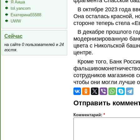
фрагмента Спасской баш
Я Аиша
tol.yancom
В октябре 2023 года в
Екатерина55588
Она осталась красной, н
UWW
стороне теперь стела «Е
В декабре прошлого го
Сейчас
модернизированную банк
на сайте
0 пользователей
и
24
цвета с Никольской баш
гостя
.
центре.
Кроме того, Банк Росси
фальшивомонетничеством
сотрудников магазинов 
чтобы они могли лучше о
Отправить коммен
Комментарий:
*