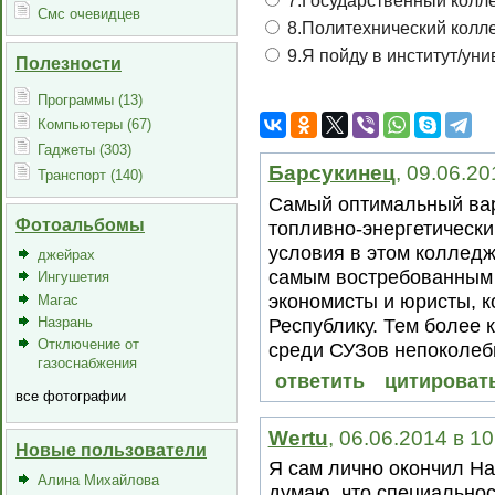
Смс очевидцев
8.Политехнический колл
9.Я пойду в институт/уни
Полезности
Программы (13)
Компьютеры (67)
Гаджеты (303)
Барсукинец
, 09.06.20
Транспорт (140)
Самый оптимальный вар
Фотоальбомы
топливно-энергетически
условия в этом колледж
джейрах
самым востребованным 
Ингушетия
экономисты и юристы, 
Магас
Назрань
Республику. Тем более 
Отключение от
среди СУЗов непоколеб
газоснабжения
ответить
цитироват
все фотографии
Wertu
, 06.06.2014 в 1
Новые пользователи
Я сам лично окончил На
Алина Михайлова
думаю, что специальнос