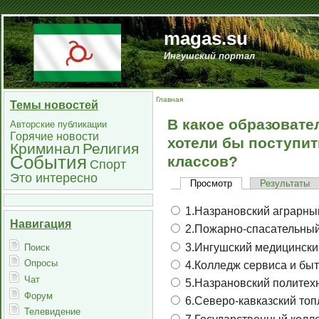
magas.su
Ингушский портал
Главная
Темы новостей
В какое образоват
Авторские публикации
Горячие новости
хотели бы поступит
Криминал
Религия
События
классов?
Спорт
Это интересно
Просмотр
Результаты
1.Назрановский аграрны
Навигация
2.Пожарно-спасательны
3.Ингушский медицински
Поиск
Опросы
4.Колледж сервиса и бы
Чат
5.Назрановский политех
Форум
6.Северо-кавказский топ
Телевидение
7.Государственный колле