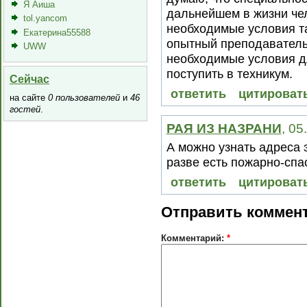
Я Аиша
дальнейшем в жизни чел
tol.yancom
необходимые условия та
Екатерина55588
опытный преподавательс
UWW
необходимые условия д
поступить в техникум.
Сейчас
ответить
цитироват
на сайте
0 пользователей
и
46
гостей
.
РАЯ ИЗ НАЗРАНИ
, 05
А можно узнать адреса 
разве есть пожарно-сп
ответить
цитироват
Отправить коммен
Комментарий:
*