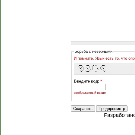
Борьба с неверными
И помните, Язык есть то, что оп
   ___     ___    _  _      ___  
  / _ \   ( _ )  | || |    / _ \ 
 | (_) |  / _ \  | || |_  | (_) |
  \__, | | (_) | |__   _|  \__, |
    /_/   \___/     |_|      /_/ 
Введите код:
*
изображенный выше
Разработан