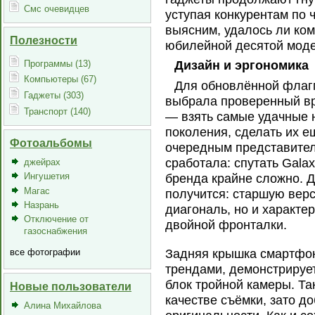
Смс очевидцев
уступая конкурентам по 
выясним, удалось ли ком
Полезности
юбилейной десятой моде
Программы (13)
Дизайн и эргономика
Компьютеры (67)
Для обновлённой флаг
Гаджеты (303)
выбрала проверенный вр
Транспорт (140)
— взять самые удачные 
поколения, сделать их е
Фотоальбомы
очередным представите
сработала: спутать Gala
джейрах
Ингушетия
бренда крайне сложно. Д
Магас
получится: старшую вер
Назрань
диагональ, но и характе
Отключение от
двойной фронталки.
газоснабжения
все фотографии
Задняя крышка смартфон
трендами, демонстрируе
блок тройной камеры. Та
Новые пользователи
качестве съёмки, зато д
Алина Михайлова