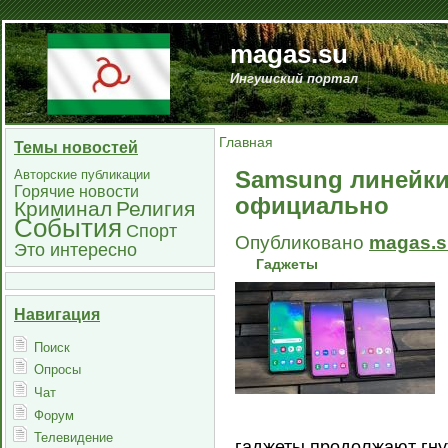
magas.su
Ингушский портал
Главная
Темы новостей
Samsung линейки
Авторские публикации
Горячие новости
официально
Криминал
Религия
События
Спорт
Опубликовано
magas.s
Это интересно
Гаджеты
Навигация
Поиск
Опросы
Чат
Форум
Телевидение
гаджеты продолжают гну