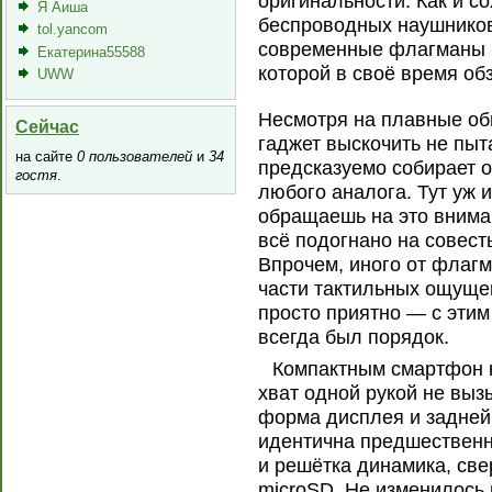
оригинальности. Как и с
Я Аиша
беспроводных наушников
tol.yancom
современные флагманы и
Екатерина55588
которой в своё время о
UWW
Несмотря на плавные обв
Сейчас
гаджет выскочить не пыт
на сайте
0 пользователей
и
34
предсказуемо собирает о
гостя
.
любого аналога. Тут уж 
обращаешь на это вниман
всё подогнано на совест
Впрочем, иного от флагм
части тактильных ощущен
просто приятно — с этим
всегда был порядок.
Компактным смартфон н
хват одной рукой не выз
форма дисплея и задней
идентична предшественн
и решётка динамика, све
microSD. Не изменилось