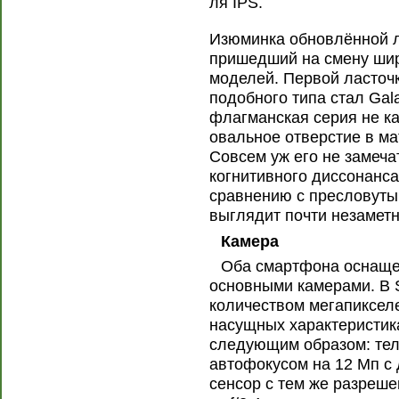
ля IPS.
Изюминка обновлённой ли
пришедший на смену ши
моделей. Первой ласточ
подобного типа стал Gala
флагманская серия не ка
овальное отверстие в ма
Совсем уж его не замеча
когнитивного диссонанса
сравнению с пресловуты
выглядит почти незамет
Камера
Оба смартфона оснащ
основными камерами. В S
количеством мегапиксел
насущных характеристик
следующим образом: те
автофокусом на 12 Мп с 
сенсор c тем же разреше