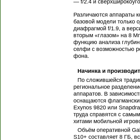
— f/2.4 и сверхширокоуго
Различаются аппараты к
базовой модели только 
диафрагмой f/1.9, а вер
вторым «глазом» на 8 Мп
функцию анализа глубин
селфи с возможностью р
фона.
Начинка и производи
По сложившейся тради
региональное разделени
аппаратов. В зависимост
оснащаются флагмански
Exynos 9820 или Snapdr
труда справятся с самы
хитами мобильной игров
Объём оперативной Gal
S10+ составляет 8 ГБ, в