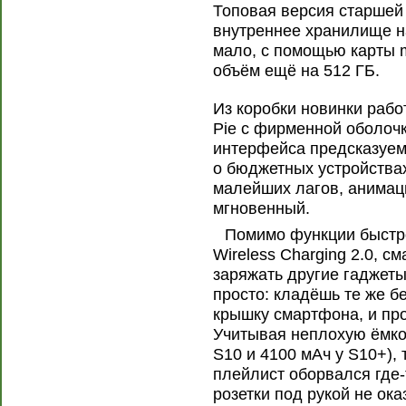
Топовая версия старшей
внутреннее хранилище на
мало, с помощью карты 
объём ещё на 512 ГБ.
Из коробки новинки рабо
Pie с фирменной оболочк
интерфейса предсказуемо
о бюджетных устройствах
малейших лагов, анимац
мгновенный.
Помимо функции быстро
Wireless Charging 2.0, 
заряжать другие гаджеты
просто: кладёшь те же 
крышку смартфона, и про
Учитывая неплохую ёмко
S10 и 4100 мАч у S10+), 
плейлист оборвался где-
розетки под рукой не ока