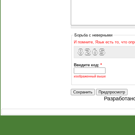
Борьба с неверными
И помните, Язык есть то, что оп
   ___    ____     __     ____  
  ( _ )  |___ \   / /_   | ___| 
  / _ \    __) | | '_ \  |___ \ 
 | (_) |  / __/  | (_) |  ___) |
  \___/  |_____|  \___/  |____/ 
Введите код:
*
изображенный выше
Разработан