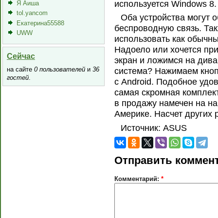
используется Windows 8.
Я Аиша
tol.yancom
Оба устройства могут 
Екатерина55588
беспроводную связь. Так
UWW
использовать как обычны
Надоело или хочется пр
Сейчас
экран и ложимся на див
на сайте
0 пользователей
и
36
система? Нажимаем кноп
гостей
.
с Android. Подобное удо
самая скромная комплек
в продажу намечен на на
Америке. Насчет других 
Источник: ASUS
Отправить коммен
Комментарий:
*