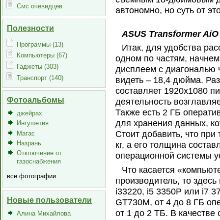
Смс очевидцев
автономно, но суть от эт
Полезности
ASUS Transformer AiO
Программы (13)
Итак, для удобства рас
Компьютеры (67)
одном по частям, начнем
Гаджеты (303)
дисплеем с диагональю 
Транспорт (140)
видеть – 18,4 дюйма. Ра
составляет 1920х1080 п
Фотоальбомы
деятельность возглавляе
Также есть 2 ГБ операти
джейрах
для хранения данных, к
Ингушетия
Стоит добавить, что при
Магас
Назрань
кг, а его толщина состав
Отключение от
операционной системы ус
газоснабжения
Что касается «компьюте
все фотографии
производитель, то здесь 
i33220, i5 3350P или i7 
Новые пользователи
GT730M, от 4 до 8 ГБ оп
от 1 до 2 ТБ. В качеств
Алина Михайлова