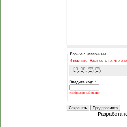
Борьба с неверными
И помните, Язык есть то, что оп
  _  _     _  _     _____   ____  
 | || |   | || |   |___ /  | ___| 
 | || |_  | || |_    |_ \  |___ \ 
 |__   _| |__   _|  ___) |  ___) |
    |_|      |_|   |____/  |____/ 
Введите код:
*
изображенный выше
Разработан