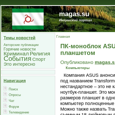
magas.su
Ингушский портал
Главная
Темы новостей
ПК-моноблок AS
Авторские публикации
Горячие новости
планшетом
Криминал
Религия
События
Спорт
Опубликовано
magas.s
Это интересно
Компьютеры
Компания ASUS анонси
под названием Transform
Навигация
нестандартное – это не 
Поиск
ноутбук-планшет. Это мон
Опросы
размеров планшет в одно
Чат
компьютер полноценные – 
Форум
Можно также назвать Tra
Телевидение
съемным 18-дюймовым ди