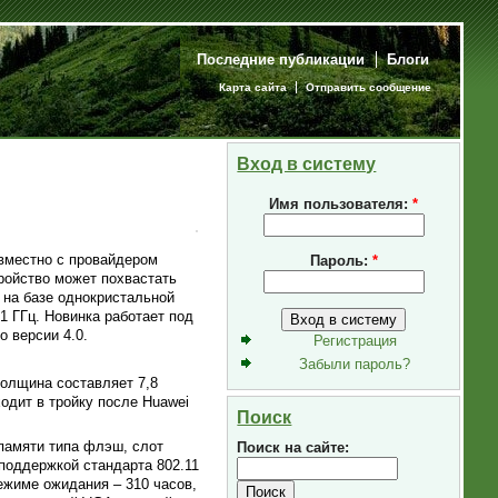
Последние публикации
Блоги
Карта сайта
Отправить сообщение
Вход в систему
Имя пользователя:
*
вместно с провайдером
Пароль:
*
тройство может похвастать
 на базе однокристальной
 ГГц. Новинка работает под
 версии 4.0.
Регистрация
Забыли пароль?
толщина составляет 7,8
ходит в тройку после Huawei
Поиск
 памяти типа флэш, слот
Поиск на сайте:
 поддержкой стандарта 802.11
ежиме ожидания – 310 часов,