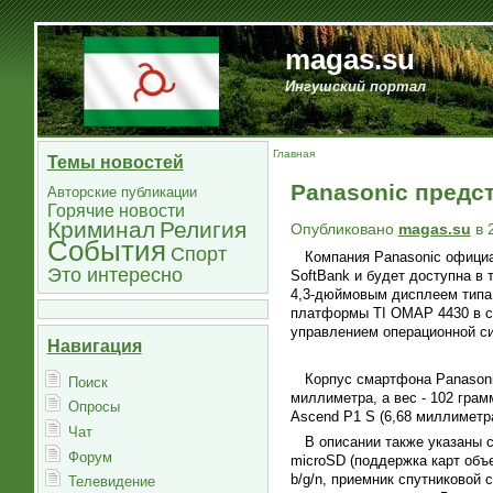
magas.su
Ингушский портал
Главная
Темы новостей
Panasonic предс
Авторские публикации
Горячие новости
Криминал
Религия
Опубликовано
magas.su
в 
События
Спорт
Компания Panasonic официа
Это интересно
SoftBank и будет доступна в 
4,3-дюймовым дисплеем типа 
платформы TI OMAP 4430 в со
управлением операционной сис
Навигация
Корпус смартфона Panasoni
Поиск
миллиметра, а вес - 102 грам
Опросы
Ascend P1 S (6,68 миллиметра
Чат
В описании также указаны 
Форум
microSD (поддержка карт объе
b/g/n, приемник спутниковой
Телевидение