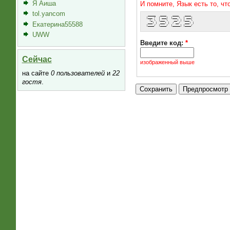
Я Аиша
И помните, Язык есть то, ч
tol.yancom
  _____   ____    ____    ____  
 |___ /  | ___|  |___ \  | ___| 
   |_ \  |___ \    __) | |___ \ 
Екатерина55588
  ___) |  ___) |  / __/   ___) |
 |____/  |____/  |_____| |____/ 
UWW
Введите код:
*
Сейчас
изображенный выше
на сайте
0 пользователей
и
22
гостя
.