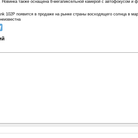
в. Новинка также оснащена 8-мегапиксельной камерой с автофокусом и 
nk 102P появится в продаже на рынке страны восходящего солнца в мар
неизвестна
ий