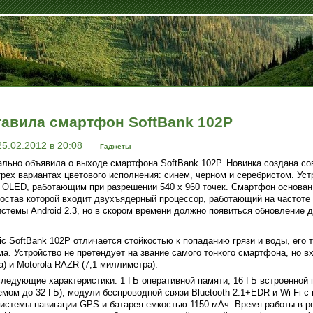
тавила смартфон SoftBank 102P
25.02.2012 в 20:08
Гаджеты
льно объявила о выходе смартфона SoftBank 102P. Новинка создана со
трех вариантах цветового исполнения: синем, черном и серебристом. Ус
OLED, работающим при разрешении 540 х 960 точек. Смартфон основан
став которой входит двухъядерный процессор, работающий на частоте 1
темы Android 2.3, но в скором времени должно появиться обновление до
c SoftBank 102P отличается стойкостью к попаданию грязи и воды, его 
ма. Устройство не претендует на звание самого тонкого смартфона, но в
) и Motorola RAZR (7,1 миллиметра).
следующие характеристики: 1 ГБ оперативной памяти, 16 ГБ встроенной
мом до 32 ГБ), модули беспроводной связи Bluetooth 2.1+EDR и Wi-Fi с
 системы навигации GPS и батарея емкостью 1150 мАч. Время работы в р