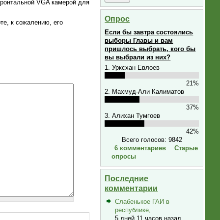
фронтальной VGA камерой для
Опрос
те, к сожалению, его
Если бы завтра состоялись
выборы Главы и вам
пришлось выбрать, кого бы
вы выбрали из них?
1. Урксхан Евлоев
21%
2. Махмуд-Али Калиматов
37%
3. Алихан Тумгоев
42%
Всего голосов: 9842
6 комментариев
Старые
опросы
Последние
комментарии
Слабенькое ГАИ в
республике,
5 дней 11 часов назад