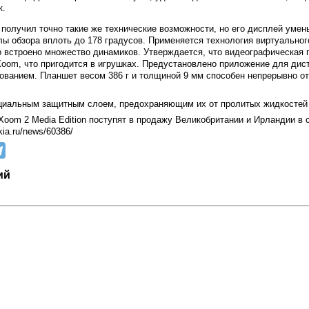
к.
n получил точно такие же технические возможности, но его дисплей умен
лы обзора вплоть до 178 градусов. Применяется технология виртуальног
го встроено множество динамиков. Утверждается, что видеографическая
oom, что пригодится в игрушках. Предустановлено приложение для дис
анием. Планшет весом 386 г и толщиной 9 мм способен непрерывно от
.
циальным защитным слоем, предохраняющим их от пролитых жидкостей 
 Xoom 2 Media Edition поступят в продажу Великобритании и Ирландии в 
kia.ru/news/60386/
ий