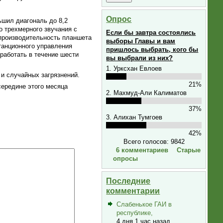
Опрос
ьшил диагональ до 8,2
о трехмерного звучания с
Если бы завтра состоялись
 производительность планшета
выборы Главы и вам
танционного управления
пришлось выбрать, кого бы
работать в течение шести
вы выбрали из них?
1. Урксхан Евлоев
и случайных загрязнений.
21%
середине этого месяца
2. Махмуд-Али Калиматов
37%
3. Алихан Тумгоев
42%
Всего голосов: 9842
6 комментариев
Старые
опросы
Последние
комментарии
Слабенькое ГАИ в
республике,
4 дня 1 час назад