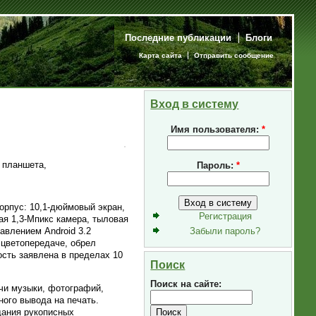
Последние публикации
Блоги
Карта сайта
Отправить сообщение
Вход в систему
Имя пользователя:
*
 планшета,
Пароль:
*
орпус: 10,1-дюймовый экран,
Регистрация
ая 1,3-Мпикс камера, тыловая
Забыли пароль?
авлением Android 3.2
 цветопередаче, обрел
ость заявлена в пределах 10
Поиск
Поиск на сайте:
чи музыки, фотографий,
ого вывода на печать.
дания рукописных