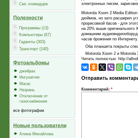
электронных писем, зарисово
Смс очевидцев
Motorola Xoom 2 Media Editio
Полезности
дюймов, но зато расширил уг
прорисовкой басов - для это
Программы (13)
на 20% выше оригинального X
домашним аудиовидеооборудов
Компьютеры (67)
часов брожения по Интернету
Гаджеты (303)
Оба планшета покрыты спе
Транспорт (140)
Motorola Xoom 2 и Motorola
Читать полностью: http://allno
Фотоальбомы
джейрах
Ингушетия
Отправить комментар
Магас
Комментарий:
*
Назрань
Отключение от
газоснабжения
все фотографии
Новые пользователи
Алина Михайлова