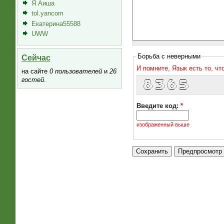
Я Аиша
tol.yancom
Екатерина55588
UWW
Борьба с неверными
Сейчас
И помните, Язык есть то, ч
на сайте
0 пользователей
и
26
гостей
.
   ___    _____    __     ____  
  ( _ )  |___ /   / /_   | ___| 
  / _ \    |_ \  | '_ \  |___ \ 
 | (_) |  ___) | | (_) |  ___) |
  \___/  |____/   \___/  |____/ 
Введите код:
*
изображенный выше