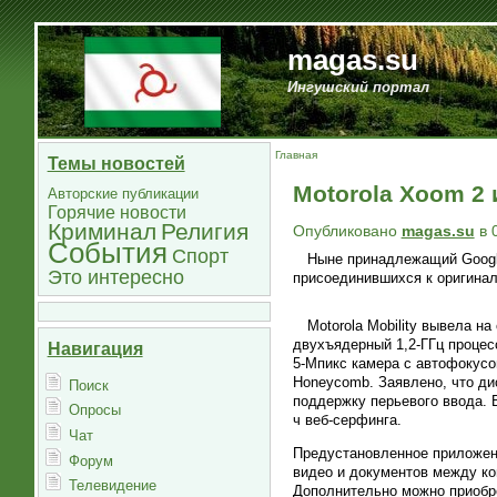
magas.su
Ингушский портал
Главная
Темы новостей
Motorola Xoom 2 
Авторские публикации
Горячие новости
Криминал
Религия
Опубликовано
magas.su
в 0
События
Спорт
Ныне принадлежащий Google
Это интересно
присоединившихся к оригинал
Motorola Mobility вывела н
двухъядерный 1,2-ГГц процес
Навигация
5-Мпикс камера с автофокусом
Honeycomb. Заявлено, что ди
Поиск
поддержку перьевого ввода. 
Опросы
ч веб-серфинга.
Чат
Предустановленное приложен
Форум
видео и документов между ко
Телевидение
Дополнительно можно приобре