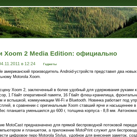
и Xoom 2 Media Edition: официально
4.11.2011 в 12:24
Гаджеты
 американский производитель Android-устройств представил два новых
ьному Motorola Xoom.
а сцену Xoom 2, заключенный в более удобный для удерживания руками к
сор, 1 Гбайт оперативной памяти, 16 Гбайт флеш-хранилища, фронтальн
 и вспышкой, коммуникации Wi-Fi и Bluetooth. Новинка работает под упр
сплей, в сравнении с оригинальным Xoom ставший ярче и насыщеннее в
Вес планшета уменьшился до 600 г, толщина корпуса - 8,8 мм. Автономн
ие MotoCast предназначено для прямой беспроводной потоковой переда
мпьютером и планшетом, а приложение MotoPrint служит для беспроводн
сти цифровое перо Motorola Stylus, удобное для внесения заметок, соз