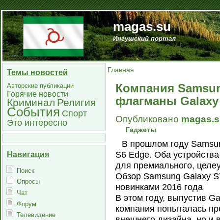
magas.su
Ингушский портал
Главная
Темы новостей
Компания Samsun
Авторские публикации
Горячие новости
флагманы Galaxy 
Криминал
Религия
События
Спорт
Опубликовано
magas.s
Это интересно
Гаджеты
В прошлом году Samsun
S6 Edge. Оба устройства
Навигация
для премиального, целе
Поиск
Обзор Samsung Galaxy S7
Опросы
новинками 2016 года
Чат
В этом году, выпустив Ga
Форум
компания попыталась пре
Телевидение
внешнего дизайна, но и