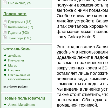
Смс очевидцев
получили возможность пр
вы тоже с ними познаком
Полезности
Особое внимание компа
линейки устройств Galax
Программы (13)
и так считалось хорошим
Компьютеры (67)
флагманов может похвас
Гаджеты (303)
как у Galaxy Note 5.
Транспорт (140)
Этот ход позволил Sams
Фотоальбомы
удобным в использовали.
джейрах
идеально лежит в ладони
Ингушетия
на землю практически н
Магас
закругленных краев и 3D
Назрань
оставляет лишь положит
Отключение от
внешнего вида, компани
газоснабжения
компоненты от воды и пы
все фотографии
мы видели в линейке устр
Также стоит отметить, ч
Новые пользователи
несъемные. Оба гаджета
домашней техникой.
Алина Михайлова