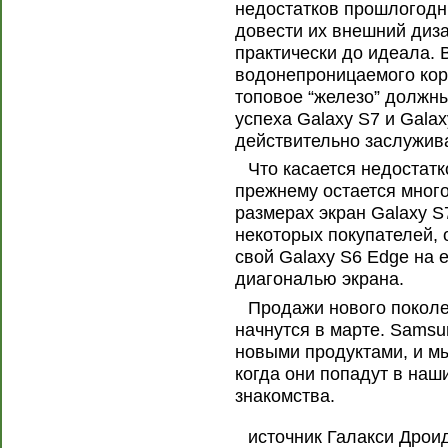
недостатков прошлогодни
довести их внешний диз
практически до идеала.
водонепроницаемого кор
топовое “железо” должн
успеха Galaxy S7 и Galax
действительно заслужив
Что касается недостатк
прежнему остается много
размерах экран Galaxy S
некоторых покупателей, 
свой Galaxy S6 Edge на 
диагональю экрана.
Продажи нового покол
начнутся в марте. Samsu
новыми продуктами, и мы
когда они попадут в на
знакомства.
источник Галакси Дрои