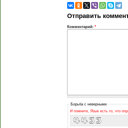
Отправить коммен
Комментарий:
*
Борьба с неверными
И помните, Язык есть то, что оп
  _  _     _  _     _____   _____ 
 | || |   | || |   |___ /  |___ / 
 | || |_  | || |_    |_ \    |_ \ 
 |__   _| |__   _|  ___) |  ___) |
    |_|      |_|   |____/  |____/ 