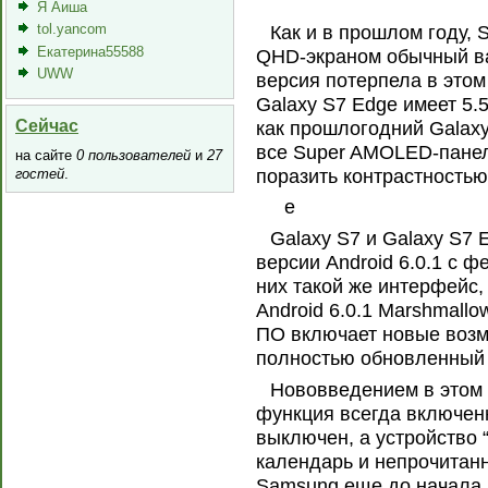
Я Аиша
tol.yancom
Как и в прошлом году,
Екатерина55588
QHD-экраном обычный ва
UWW
версия потерпела в этом
Galaxy S7 Edge имеет 5.
Сейчас
как прошлогодний Galaxy
все Super AMOLED-панел
на сайте
0 пользователей
и
27
поразить контрастностью
гостей
.
е
Galaxy S7 и Galaxy S7
версии Android 6.0.1 с 
них такой же интерфейс,
Android 6.0.1 Marshmallo
ПО включает новые возм
полностью обновленный 
Нововведением в этом 
функция всегда включенно
выключен, а устройство 
календарь и непрочитан
Samsung еще до начала 