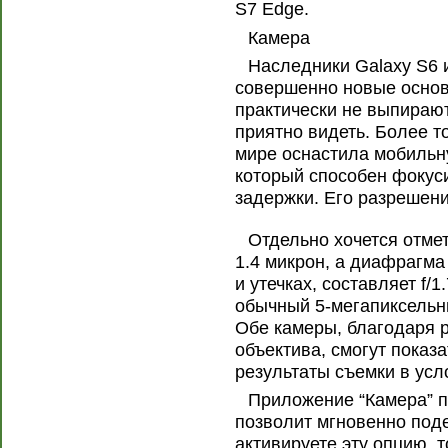
S7 Edge.
Камера
Наследники Galaxy S6 
совершенно новые основ
практически не выпирают
приятно видеть. Более т
мире оснастила мобильну
который способен фокус
задержки. Его разрешени
Отдельно хочется отмет
1.4 микрон, а диафрагма 
и утечках, составляет f/
обычный 5-мегапиксельн
Обе камеры, благодаря 
объектива, смогут показ
результаты съемки в усл
Приложение “Камера” п
позволит мгновенно поде
активируете эту опцию, 