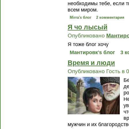
необходимы тебе, если т
всем миром.
Mirra's блог
2 комментария
Я чо лысый
Опубликовано
Мантир
Я тоже блог хочу
Мантировк's блог
3 
Время и люди
Опубликовано Гость в 0
Бе
де
р
Не
ув
чт
вр
мужчин и их благородств