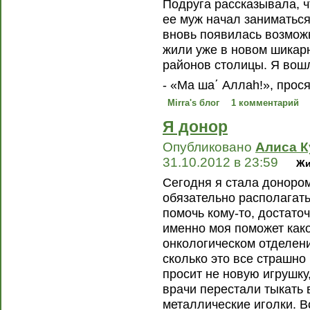
Подруга рассказывала, чт
ее муж начал заниматься
вновь появилась возможн
жили уже в новом шикар
районов столицы. Я вошл
- «Ма ша΄ Аллаh!», прос
Mirra's блог
1 комментарий
Я донор
Опубликовано
Алиса К
31.10.2012 в 23:59
Жи
Сегодня я стала донором
обязательно располагат
помочь кому-то, достато
именно моя поможет како
онкологическом отделени
сколько это все страшно 
просит не новую игрушку
врачи перестали тыкать
металлические иголки. В