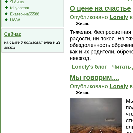
Я Аиша
О цене на счастье
tol.yancom
Екатерина55588
Опубликовано
Lonely
в
UWW
Жизнь
Тяжелая, беспросветная 
Сейчас
радости, ни покоя. На тя
на сайте
0 пользователей
и
21
обездоленность обречены
гость
.
как и их родители, обре
невзгод.
Lonely's блог
Читать 
Мы говорим....
Опубликовано
Lonely
в
Жизнь
Мы
по
чт
ст
сл