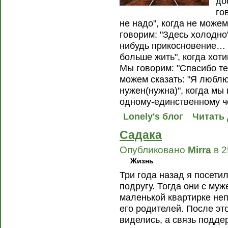
до
го
не надо", когда не може
говорим: "Здесь холодно
нибудь прикосновение… 
больше жить", когда хот
Мы говорим: "Спасибо теб
можем сказать: "Я люблю
нужен(нужна)", когда мы
одному-единственному 
Lonely's блог
Читать 
Садака
Опубликовано
Mirra
в 2
Жизнь
Три года назад я посети
подругу. Тогда они с му
маленькой квартирке не
его родителей. После эт
виделись, а связь подде