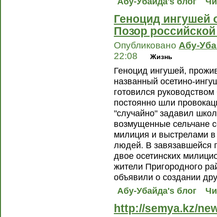
Абу-Убайда's блог
Чи
Геноцид ингушей 
Позор российской 
Опубликовано
Абу-Уб
22:08
Жизнь
Геноцид ингушей, прожи
названный осетино-ингу
готовился руководством
постоянно шли провокаци
"случайно" задавил школ
возмущенные сельчане с
милиция и выстрелами в
людей. В завязавшейся п
двое осетинских милици
жители Пригородного ра
объявили о создании дру
Абу-Убайда's блог
Чи
http://semya.kz/ne