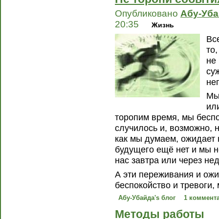
Опубликовано
Абу-Уб
20:35
Жизнь
Вс
то
не
су
не
Мы
ил
торопим время, мы беспо
случилось и, возможно, н
как мы думаем, ожидает 
будущего ещё нет и мы н
нас завтра или через не
А эти переживания и ожи
беспокойство и тревоги,
Абу-Убайда's блог
1 коммент
Методы работы