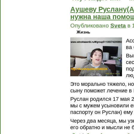
Аушеву Руслану(А
нужна наша помо
Опубликовано
Sveta
в 
Жизнь
Ас
ва 
Вы
се
по
лю
Это морально тяжело, но 
сыну поможет лечение в 
Руслан родился 17 мая 2
мы с мужем усыновили е
паспорту он Руслан) ему
Через два месяца, мы уз
его обратно и мысли не 