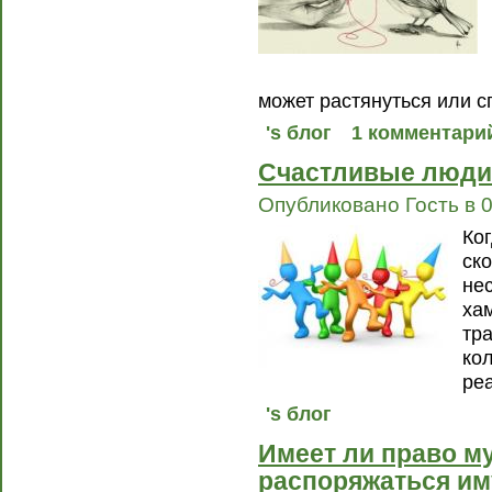
может растянуться или сп
's блог
1 комментари
Счастливые люди
Опубликовано Гость в 0
Ког
ско
не
хам
тр
ко
реа
's блог
Имеет ли право м
распоряжаться и