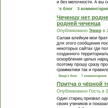
и без мелочности. А вы 
's блог
3 комментари
Чеченцу нет родне
родней чеченца
Опубликовано
Эмир
в 
Салам алейкум мои брать
для этого сообщения по
некоторых сайтах где по
созданного территориаль
оскорбления целых народ
поэтому прошу сразу про
грамматики так и правиль
Эмир's блог
7 комментариев
Притча о чёрной т
Опубликовано Гость в 2
Один старец призвал о
своих учеников и показа