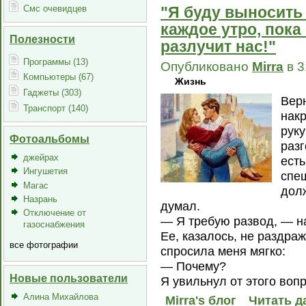
Смс очевидцев
"Я буду выносить 
каждое утро, пока
Полезности
разлучит нас!"
Программы (13)
Опубликовано
Mirra
в 3
Компьютеры (67)
Жизнь
Гаджеты (303)
Вер
Транспорт (140)
накр
руку
Фотоальбомы
разг
джейрах
есть
Ингушетия
спеш
Магас
долж
Назрань
думал.
Отключение от
— Я требую развод, — на
газоснабжения
Ее, казалось, не раздра
все фотографии
спросила меня мягко:
— Почему?
Новые пользователи
Я увильнул от этого вопр
Алина Михайлова
Mirra's блог
Читать д