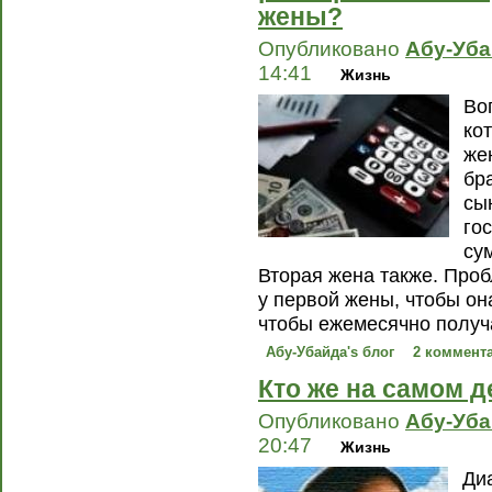
жены?
Опубликовано
Абу-Уб
14:41
Жизнь
Во
ко
же
бр
сы
го
су
Вторая жена также. Проб
у первой жены, чтобы он
чтобы ежемесячно получа
Абу-Убайда's блог
2 коммент
Кто же на самом д
Опубликовано
Абу-Уб
20:47
Жизнь
Ди