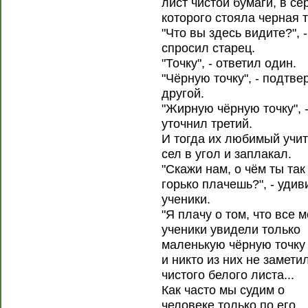
лист чистой бумаги, в с
которого стояла черная т
"Что вы здесь видите?", -
спросил старец.
"Точку", - ответил один.
"Чёрную точку", - подтве
другой.
"Жирную чёрную точку", 
уточнил третий.
И тогда их любимый учи
сел в угол и заплакал.
"Скажи нам, о чём ты так
горько плачешь?", - удив
ученики.
"Я плачу о том, что все 
ученики увидели только
маленькую чёрную точку
и никто из них не замети
чистого белого листа...
Как часто мы судим о
человеке только по его