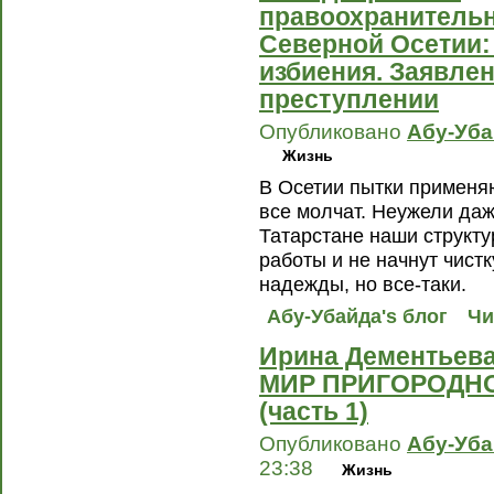
правоохранитель
Северной Осетии:
избиения. Заявлен
преступлении
Опубликовано
Абу-Уб
Жизнь
В Осетии пытки применяю
все молчат. Неужели даж
Татарстане наши структ
работы и не начнут чист
надежды, но все-таки.
Абу-Убайда's блог
Чи
Ирина Дементьев
МИР ПРИГОРОДН
(часть 1)
Опубликовано
Абу-Уб
23:38
Жизнь