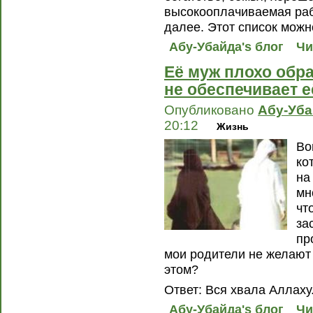
высокооплачиваемая рабо
далее. Этот список можн
Абу-Убайда's блог
Чи
Её муж плохо обра
не обеспечивает е
Опубликовано
Абу-Уб
20:12
Жизнь
Во
ко
на
мн
чт
за
пр
мои родители не желают 
этом?
Ответ: Вся хвала Аллаху
Абу-Убайда's блог
Чи