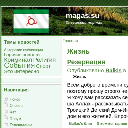
magas.su
Ингушский портал
Главная
Темы новостей
Жизнь
Авторские публикации
Горячие новости
Криминал
Религия
Резервация
События
Спорт
Опубликовано
Balkis
в 
Это интересно
Жизнь
Всем доброго времени су
Навигация
поэтому прошу строго не 
Я хочу вам рассказать се
Поиск
ша Аллах - рассказывать
Опросы
Троицкий Детский Дом-Инт
Чат
дом и его жителей. Впроч
Форум
Balkis's блог
9 комментариев
Телевидение