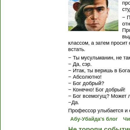
пр
ст
− 
от
Пр
вы
классом, а затем просит
встать.
− Ты мусульманин, не та
− Да, сэр.
− Итак, ты веришь в Бог
− Абсолютно!
− Бог добрый?
− Конечно! Бог добрый!
− Бог всемогущ? Может л
−Да.
Профессор улыбается и 
Абу-Убайда's блог
Чи
Не торопи событи