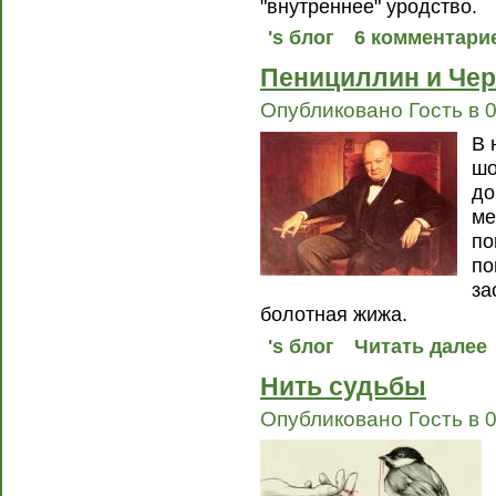
"внутреннее" уродство.
's блог
6 комментари
Пенициллин и Че
Опубликовано Гость в 0
В 
шо
до
ме
по
по
за
болотная жижа.
's блог
Читать далее
Нить судьбы
Опубликовано Гость в 0