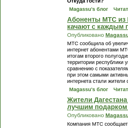
Откуда гости?
Magassu's блог
Читат
Абоненты МТС из 
качают с каждым 
Опубликовано
Magass
МТС сообщила об увелич
интернет абонентами МТ
итогам второго полугоди
территории республики у
сравнению с показателям
при этом самыми активн
интернета стали жители 
Magassu's блог
Читат
Жители Дагестана
лучшим подарком
Опубликовано
Magass
Компания МТС сообщает 