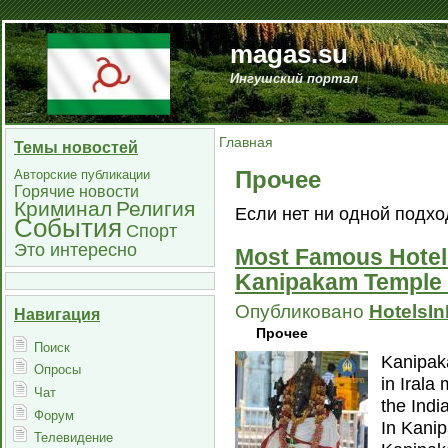
magas.su
Ингушский портал
Главная
Темы новостей
Прочее
Авторские публикации
Горячие новости
Криминал
Религия
Если нет ни одной подх
События
Спорт
Это интересно
Most Famous Hotel
Kanipakam Temple 
Опубликовано
HotelsI
Навигация
Прочее
Поиск
Kanipaka
Опросы
in Irala
Чат
the Indi
Форум
In Kani
Телевидение