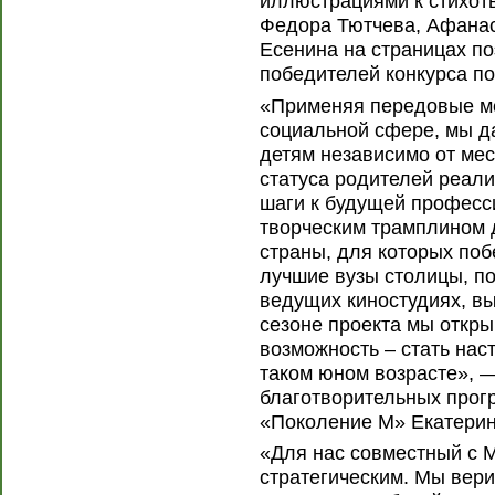
иллюстрациями к стихот
Федора Тютчева, Афанас
Есенина на страницах по
победителей конкурса по
«Применяя передовые мех
социальной сфере, мы д
детям независимо от мес
статуса родителей реали
шаги к будущей професс
творческим трамплином д
страны, для которых поб
лучшие вузы столицы, п
ведущих киностудиях, вы
сезоне проекта мы откр
возможность – стать на
таком юном возрасте», 
благотворительных прог
«Поколение М» Екатерин
«Для нас совместный с 
стратегическим. Мы вери