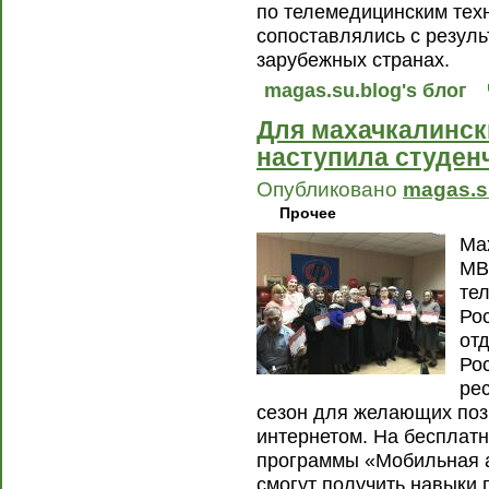
по телемедицинским тех
сопоставлялись с резуль
зарубежных странах.
magas.su.blog's блог
Для махачкалинск
наступила студен
Опубликовано
magas.s
Прочее
Ма
MB
те
Ро
от
Ро
ре
сезон для желающих поз
интернетом. На бесплат
программы «Мобильная 
смогут получить навыки 