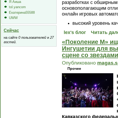
разработках с обширным
Я Аиша
tol.yancom
основополагающим отли
Екатерина55588
онлайн игровых автомат
UWW
высокий уровень ка
Сейчас
lex's блог
Читать дал
на сайте
0 пользователей
и
27
«Поколение М» ищ
гостей
.
Ингушетии для вы
сцене со звездам
Опубликовано
magas.s
Прочее
Кавказского федеральн