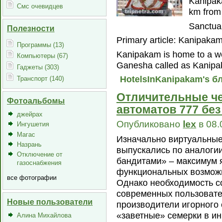
Kanipak
Смс очевидцев
km from 
Sanctua
Полезности
Primary article: Kanipaka
Программы (13)
Kanipakam is home to a we
Компьютеры (67)
Ganesha called as Kanip
Гаджеты (303)
HotelsInKanipakam's б
Транспорт (140)
Отличительные ч
Фотоальбомы
автоматов 777 без
джейрах
Опубликовано
lex
в 08.
Ингушетия
Магас
Изначально виртуальные
Назрань
выпускались по аналоги
Отключение от
бандитами» – максимум 
газоснабжения
функциональных возможн
все фотографии
Однако необходимость с
современных пользовате
Новые пользователи
производители игорного
«заветные» семерки в и
Алина Михайлова