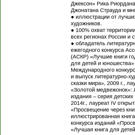
Джексон» Рика Риордана
Джонатана Страуда и мно
● иллюстрации от лучши
художников.
● 100% охват территории
всех регионах России и 
● обладатель литературн
ежегодного конкурса Ас
(АСКР) «Лучшие книги г
для детей и юношества» 
Международного конкурса
и выпуск литературно-х
сказки мира», 2009 г., л
«Золотой медвежонок»: 
издания – серия детских
2014г., лауреат IV откры
«Просвещение через кни
иллюстрированная книга»,
конкурса изданий «Прос
«Лучшая книга для детей