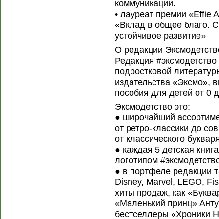
коммуникации.
• лауреат премии «Effie 
«Вклад в общее благо. С
устойчивое развитие»
О редакции Эксмодетств
Редакция #эксмодетство 
подростковой литератур
издательства «Эксмо», 
пособия для детей от 0 д
Эксмодетство это:
● широчайший ассортимен
от ретро-классики до со
от классического буквар
● каждая 5 детская книг
логотипом #эксмодетство
● в портфеле редакции 
Disney, Marvel, LEGO, Fi
хиты продаж, как «Букв
«Маленький принц» Анту
бестселлеры «Хроники Н