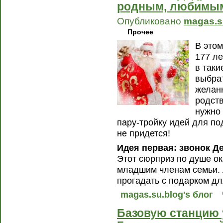
родным, любимым.
Опубликовано
magas.s
Прочее
В этом
177 ле
в таки
выбрат
желан
родст
нужно 
пару-тройку идей для по
не придется!
Идея первая: звонок Д
Этот сюрприз по душе ок
младшим членам семьи. 
прогадать с подарком д
magas.su.blog's блог
Базовую станцию 