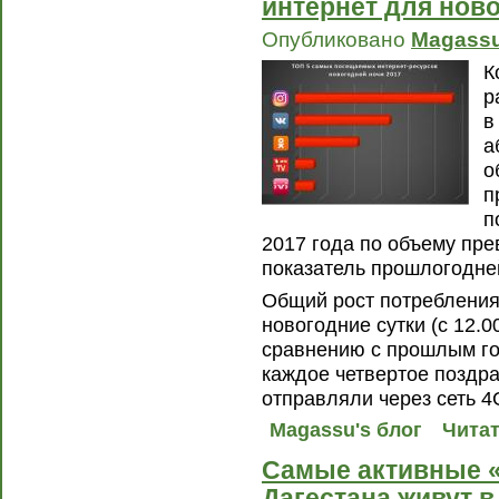
интернет для нов
Опубликовано
Magass
К
р
в
а
о
п
п
2017 года по объему пре
показатель прошлогодне
Общий рост потребления
новогодние сутки (с 12.0
сравнению с прошлым го
каждое четвертое поздр
отправляли через сеть 4
Magassu's блог
Читат
Самые активные «
Дагестана живут в