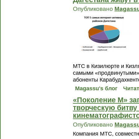
Опубликовано
Magass
МТС в Кизилюрте и Кизл
самыми «продвинутыми» 
абоненты Карабудахкентс
Magassu's блог
Читат
«Поколение М» за
творческую битв
кинематографист
Опубликовано
Magass
Компания МТС, совместн