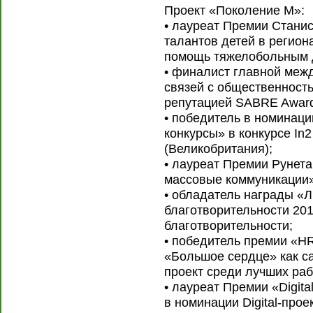
Проект «Поколение М»:
• лауреат Премии Станис
талантов детей в регион
помощь тяжелобольным 
• финалист главной меж
связей с общественност
репутацией SABRE Award
• победитель в номинац
конкурсы» в конкурсе In
(Великобритания);
• лауреат Премии Рунета
массовые коммуникации» 
• обладатель награды «
благотворительности 201
благотворительности;
• победитель премии «HR
«Большое сердце» как с
проект среди лучших раб
• лауреат Премии «Digit
в номинации Digital-прое