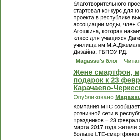
благотворительного про
стартовал конкурс для 
проекта в республике вы
ассоциации моды, член 
Агошкина, которая накан
класс для учащихся Даге
училища им М.А.Джемала
Дизайна, ГБПОУ РД.
Magassu's блог
Читат
Жене смартфон, м
подарок к 23 февр
Карачаево-Черкес
Опубликовано
Magass
Компания МТС сообщает 
розничной сети в респуб
праздников – 23 февраля
марта 2017 года жители 
больше LTE-смартфонов,