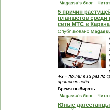
Magassu's блог
Читат
5 причин растуще
планшетов среди 
сети МТС в Карач
Опубликовано
Magass
4G – почти в 13 раз по
прошлого года.
Время выбирать
Magassu's блог
Читат
Юные дагестанцы