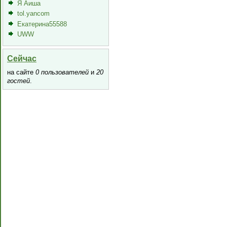
Я Аиша
tol.yancom
Екатерина55588
UWW
Сейчас
на сайте
0 пользователей
и
20
гостей
.