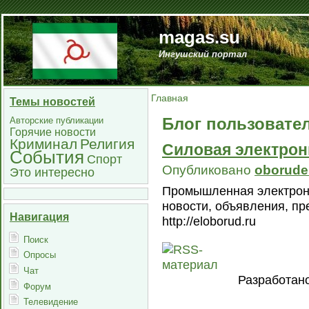
magas.su
Ингушский портал
Главная
Темы новостей
Блог пользовател
Авторские публикации
Горячие новости
Криминал
Религия
Силовая электрон
События
Спорт
Опубликовано
oborude
Это интересно
Промышленная электрони
новости, объявления, пр
Навигация
http://eloborud.ru
Поиск
Опросы
Чат
Разработан
Форум
Телевидение