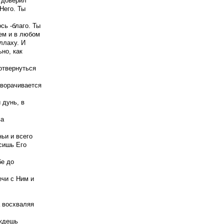
 доверил
Него. Ты
сь -благо. Ты
ем и в любом
ллаху. И
ьно, как
отвернуться
творачивается
 дунь, в
ва
ьи и всего
осишь Его
бе до
ечи с Ним и
а восхваляя
 ждешь