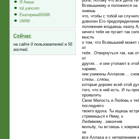
роль, потому что все дела ты
Я Аиша
Всевышнему и положился на 
tol.yancom
знаешь
Екатерина55588
что, чтобы с тобой ни случило
UWW
доволен Его предопределени
положении воздаешь хвалу А
ничего тебя не пугает так сил
Сейчас
мысль
о том, что Всевышний может 
на сайте
0 пользователей
и
55
от
гостей
.
тебя...Отвернуться так, как о
от
других... и они утопают в этой
хараме,
они унижены Аллахом.... сно
слезы...слезы,
которые дороже всей этой дун
того, что в ней есть. И ты пр
проявлять
Свою Милость и Любовь к те
последнего
твоего вдоха. Ты ищешь встр
стремишься к Нему, к
Любимому...закончив
мольбу, ты встаешь с коврик
за
все Аллаха и с нетерпением