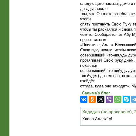
следующего намаза, даже и 
догадываясь о
том, что Он в сто раз больше 
чтобы
опять протянуть Свою Руку те
чтобы ты раскаялся и снова п
чем-то. Сообщается от Абу М
пророк сказал:
«Поистине, Аллах Всевышний
Свою руку ночью, чтобы пока
совершивший что-нибудь дурн
протягивает Свою руку днём,
покаялся
совершивший что-нибудь дурн
так будет) до тех пор, пока с
взойдёт
оттуда, куда оно заходит». М
Салима's блог
Хадиджа (не проверено), 2
Хвала Аллах1у!