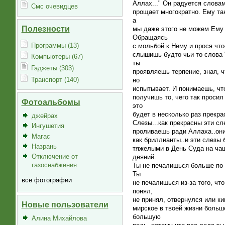
Аллах..." Он радуется словам
Смс очевидцев
прощает многократно. Ему та
а
Полезности
мы даже этого не можем Ему 
Обращаясь
Программы (13)
с мольбой к Нему и прося что-
слышишь будто чьи-то слова 
Компьютеры (67)
ты
Гаджеты (303)
проявляешь терпение, зная, 
Транспорт (140)
но
испытывает. И понимаешь, что
получишь то, чего так просил
Фотоальбомы
это
будет в несколько раз прекра
джейрах
Слезы...как прекрасны эти сл
Ингушетия
проливаешь ради Аллаха..они
Магас
как бриллианты..и эти слезы 
Назрань
тяжелыми в День Суда на чаш
Отключение от
деяний.
газоснабжения
Ты не печалишься больше по 
Ты
все фотографии
не печалишься из-за того, что
понял,
не принял, отвернулся или ки
Новые пользователи
мирское в твоей жизни больше
большую
Алина Михайлова