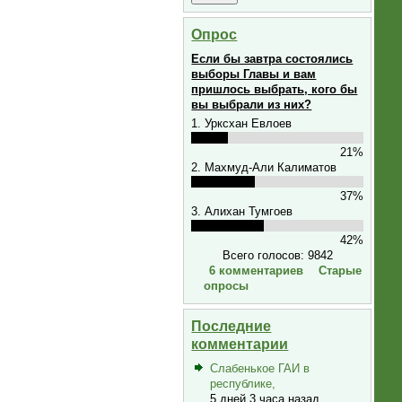
Опрос
Если бы завтра состоялись
выборы Главы и вам
пришлось выбрать, кого бы
вы выбрали из них?
1. Урксхан Евлоев
21%
2. Махмуд-Али Калиматов
37%
3. Алихан Тумгоев
42%
Всего голосов: 9842
6 комментариев
Старые
опросы
Последние
комментарии
Слабенькое ГАИ в
республике,
5 дней 3 часа назад