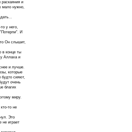
 раскаяния и
к мало нужно,
дать...
то у него,
"Потерпи". И
что Он слышит,
 в конце ты
 у Аллаха и
снее и лучше.
езы, которые
 будто сияют,
будут очень
е благих
этому миру.
 кто-то не
нул. Это
 не играет