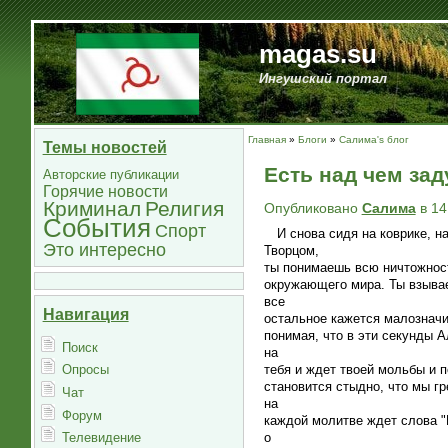
magas.su
Ингушский портал
Главная
»
Блоги
»
Салима's блог
Темы новостей
Есть над чем зад
Авторские публикации
Горячие новости
Криминал
Религия
Опубликовано
Салима
в 14
События
Спорт
И снова сидя на коврике, н
Это интересно
Творцом,
ты понимаешь всю ничтожнос
окружающего мира. Ты взыва
все
Навигация
остальное кажется малознач
понимая, что в эти секунды 
Поиск
на
тебя и ждет твоей мольбы и п
Опросы
становится стыдно, что мы г
Чат
на
Форум
каждой молитве ждет слова "
о
Телевидение