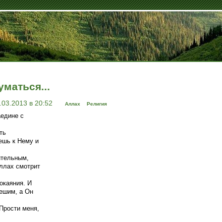
уматься...
.03.2013 в 20:52
Аллах
Религия
аедине с
ть
ешь к Нему и
ительным,
Аллах смотрит
окаяния. И
решим, а Он
Прости меня,