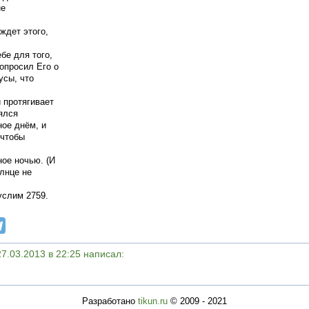
не
ждет этого,
бе для того,
опросил Его о
усы, что
 протягивает
ялся
ое днём, и
 чтобы
ое ночью. (И
олнце не
услим 2759.
7.03.2013 в 22:25 написал:
Разработано
tikun.ru
© 2009 - 2021