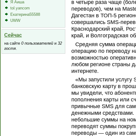
в четыре раза чаще (бол
Я Аиша
переводов), чем на Mast
tol.yancom
Екатерина55588
Дагестан в ТОП-5 регион
UWW
совершались SMS-перев
Краснодарский край, Рос
Сейчас
край, и Волгоградская об
на сайте
0 пользователей
и
32
Cредняя сумма операци
гостя
.
операцию по переводу на
возможностью оперативн
любом регионе страны д
интернете.
«Мы запустили услугу 
банковскую карту в прош
мы увидели, что абонент
пополнения карты или сч
привычные SMS для сам
денежными средствами. 
небольшие суммы на номе
переводят суммы покруп
переводы — один из сам