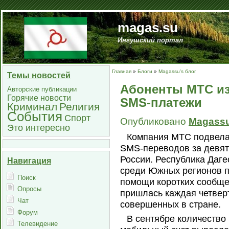
magas.su
Ингушский портал
Главная
»
Блоги
»
Magassu's блог
Темы новостей
Абоненты МТС из
Авторские публикации
Горячие новости
SMS-платежи
Криминал
Религия
События
Спорт
Опубликовано
Magass
Это интересно
Компания МТС подвела
SMS-переводов за девят
России. Республика Даге
Навигация
среди Южных регионов п
Поиск
помощи коротких сообще
Опросы
пришлась каждая четверт
Чат
совершенных в стране.
Форум
В сентябре количество
Телевидение