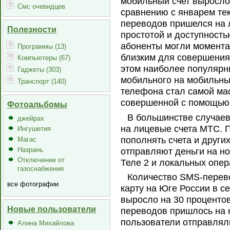
мобильный счет выросло 
Смс очевидцев
сравнению с январем тек
переводов пришелся на 
Полезности
простотой и доступность
абоненты могли момента
Программы (13)
близким для совершения 
Компьютеры (67)
этом наиболее популяр
Гаджеты (303)
мобильного на мобильный
Транспорт (140)
телефона стал самой ма
совершенной с помощью 
Фотоальбомы
В большинстве случаев
джейрах
на лицевые счета МТС. 
Ингушетия
пополнять счета и други
Магас
Назрань
отправляют деньги на но
Отключение от
Теле 2 и локальных опер
газоснабжения
Количество SMS-перев
все фотографии
карту на Юге России в с
выросло на 30 проценто
Новые пользователи
переводов пришлось на 
пользователи отправляли
Алина Михайлова