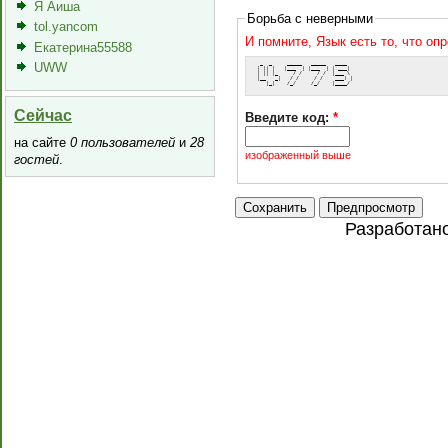
Я Аиша
Борьба с неверными
tol.yancom
И помните, Язык есть то, что оп
Екатерина55588
  _  _     _____   _____   ____  
UWW
 | || |   |___  | |___  | | ___| 
 | || |_     / /     / /  |___ \ 
 |__   _|   / /     / /    ___) |
    |_|    /_/     /_/    |____/ 
Сейчас
Введите код:
*
на сайте
0 пользователей
и
28
изображенный выше
гостей
.
Разработан