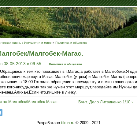
ческая жизнь в Ингушетии и мире
»
Политика и общество
алгобек/Малгобек-Магас.
в 08.05.2013 в 09:55
Политика и общество
Обращаюсь к тем,кто проживает в г.Магас,а работает в Малгобеке.Я оди
бновление маршрута Магас-Малгобек (утром) и Малгобек-Магас (вечеро
 окончания в 18.00.Готовлю обращение к президенту и в мин.транспорта и
ете кого-нибудь,кому так же нужен этот маршрут,передайте им.Нужны 
ением,Алихан.Если что,пишите в личку.
агас-Малгобек/Малгобек-Магас.
Бунт. Дело Литвиненко 1/10 ›
Разработано
tikun.ru
© 2009 - 2021