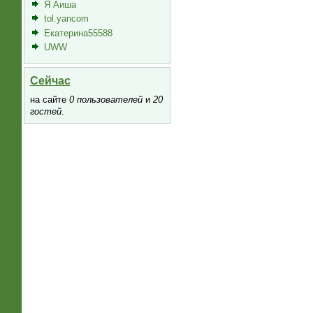
Я Аиша
tol.yancom
Екатерина55588
UWW
Сейчас
на сайте
0 пользователей
и
20
гостей
.