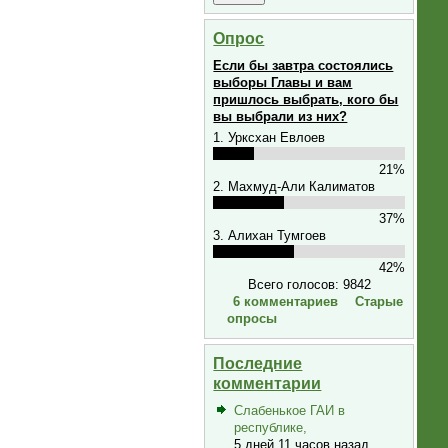
Опрос
Если бы завтра состоялись
выборы Главы и вам
пришлось выбрать, кого бы
вы выбрали из них?
1. Урксхан Евлоев
21%
2. Махмуд-Али Калиматов
37%
3. Алихан Тумгоев
42%
Всего голосов: 9842
6 комментариев
Старые
опросы
Последние
комментарии
Слабенькое ГАИ в
республике,
5 дней 11 часов назад