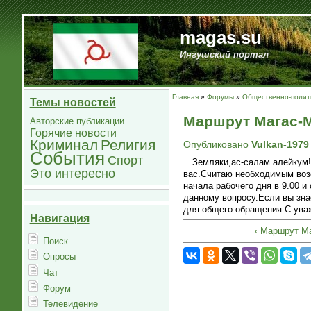
magas.su
Ингушский портал
Главная
»
Форумы
»
Общественно-полити
Темы новостей
Маршрут Магас-М
Авторские публикации
Горячие новости
Криминал
Религия
Опубликовано
Vulkan-1979
События
Спорт
Земляки,ас-салам алейкум!
Это интересно
вас.Считаю необходимым возо
начала рабочего дня в 9.00 и
данному вопросу.Если вы зна
для общего обращения.С уваж
Навигация
‹ Маршрут М
Поиск
Опросы
Чат
Форум
Телевидение