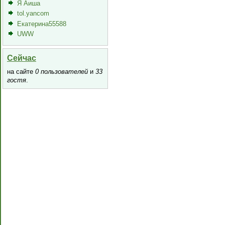
Я Аиша
tol.yancom
Екатерина55588
UWW
Сейчас
на сайте
0 пользователей
и
33
гостя
.