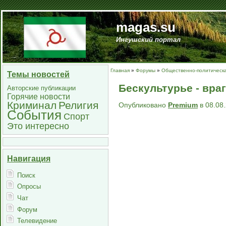
magas.su
Ингушский портал
Главная
»
Форумы
»
Общественно-политическа
Темы новостей
Бескультурье - вра
Авторские публикации
Горячие новости
Криминал
Религия
Опубликовано
Premium
в 08.08.
События
Спорт
Это интересно
Навигация
Поиск
Опросы
Чат
Форум
Телевидение