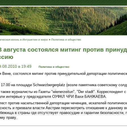
ческая жизнь в Ингушетии и мире
»
Политика и общество
8 августа состоялся митинг против прину
ссию
9.08.2010 в 19:49
Политика и общество
ии Вене, состоялся митинг против принудительной депортации политичес
 17.00 на площади Schwarzbergerplatz (возле памятника советскому солд
также журналисты из Газеты "wienerzeitun", "Der stadt". Корреспондент 
взяли интервью у председателя ОУФКЛ ЧРИ Вахи БАНЖАЕВА.
ест против насильственной депортации чеченцев, искателей политическ
сность и призвали власти Австрии пересмотреть отношение к данному во
бежища в страны где отсутствует правосудие и гарантии безопасности, 
му праву.