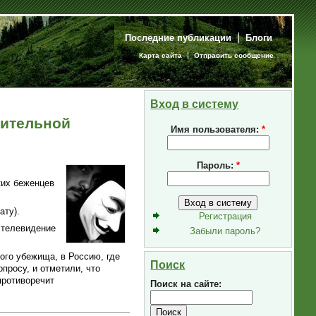
Последние публикации
Блоги
Карта сайта
Отправить сообщение
Вход в систему
дительной
Имя пользователя:
*
Пароль:
*
ких беженцев
ату).
Регистрация
с телевидение
Забыли пароль?
ого убежища, в Россию, где
Поиск
просу, и отметили, что
противоречит
Поиск на сайте: