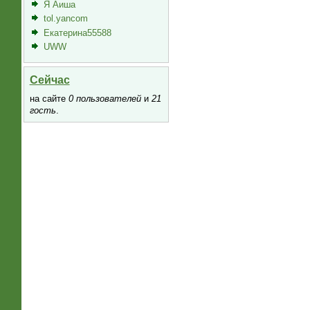
Я Аиша
tol.yancom
Екатерина55588
UWW
Сейчас
на сайте
0 пользователей
и
21
гость
.