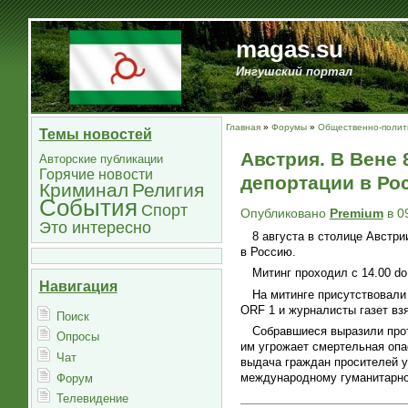
magas.su
Ингушский портал
Главная
»
Форумы
»
Общественно-полити
Темы новостей
Австрия. В Вене 
Авторские публикации
Горячие новости
депортации в Ро
Криминал
Религия
События
Спорт
Опубликовано
Premium
в 0
Это интересно
8 августа в столице Австр
в Россию.
Митинг проходил с 14.00 do
Навигация
На митинге присутствовали 
ORF 1 и журналисты газет 
Поиск
Собравшиеся выразили прот
Опросы
им угрожает смертельная опа
Чат
выдача граждан просителей у
международному гуманитарно
Форум
Телевидение