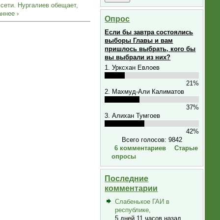
 сети. Нургалиев обещает,
ннее ›
Опрос
Если бы завтра состоялись
выборы Главы и вам
пришлось выбрать, кого бы
вы выбрали из них?
1. Урксхан Евлоев
21%
2. Махмуд-Али Калиматов
37%
3. Алихан Тумгоев
42%
Всего голосов: 9842
6 комментариев
Старые
опросы
Последние
комментарии
Слабенькое ГАИ в
республике,
5 дней 11 часов назад