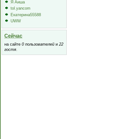
Я Аиша
tol.yancom
Екатерина55588
UWW
Сейчас
на сайте
0 пользователей
и
22
гостя
.