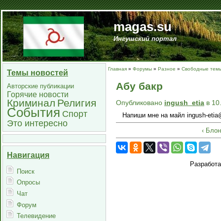
magas.su
Ингушский портал
Главная
»
Форумы
»
Разное
»
Свободные тем
Темы новостей
Абу бакр
Авторские публикации
Горячие новости
Криминал
Религия
Опубликовано
ingush_etia
в 10
События
Спорт
Напиши мне на майл ingush-etia@
Это интересно
‹ Бло
Навигация
Разработ
Поиск
Опросы
Чат
Форум
Телевидение