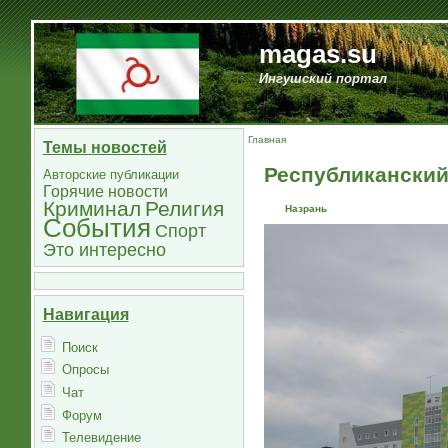
magas.su
Ингушский портал
Главная
Темы новостей
Республиканский
Авторские публикации
Горячие новости
Криминал
Религия
Назрань
События
Спорт
Это интересно
Навигация
Поиск
Опросы
Чат
Форум
Телевидение