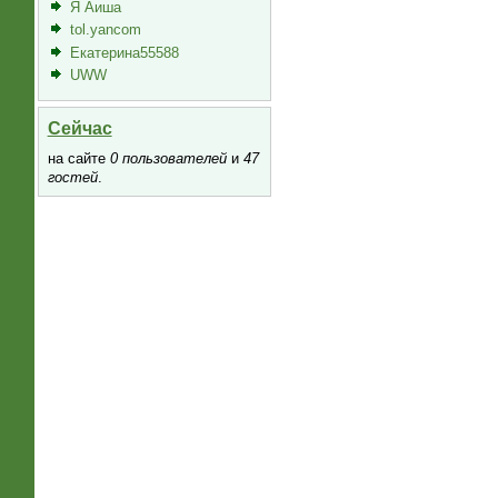
Я Аиша
tol.yancom
Екатерина55588
UWW
Сейчас
на сайте
0 пользователей
и
47
гостей
.