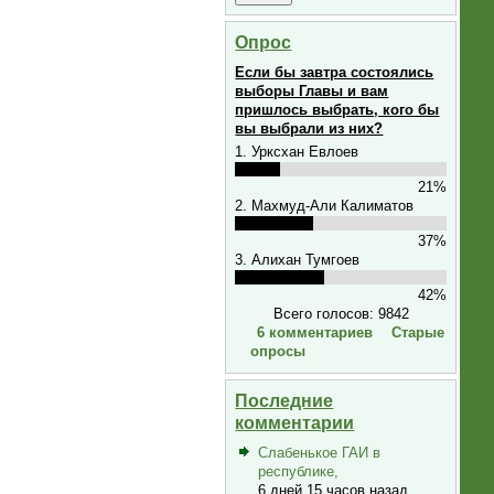
Опрос
Если бы завтра состоялись
выборы Главы и вам
пришлось выбрать, кого бы
вы выбрали из них?
1. Урксхан Евлоев
21%
2. Махмуд-Али Калиматов
37%
3. Алихан Тумгоев
42%
Всего голосов: 9842
6 комментариев
Старые
опросы
Последние
комментарии
Слабенькое ГАИ в
республике,
6 дней 15 часов назад