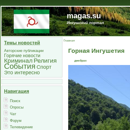
magas.su
Ингушский портал
Главная
Темы новостей
Горная Ингушетия
Авторские публикации
Горячие новости
Криминал
Религия
джейрах
События
Спорт
Это интересно
Навигация
Поиск
Опросы
Чат
Форум
Телевидение