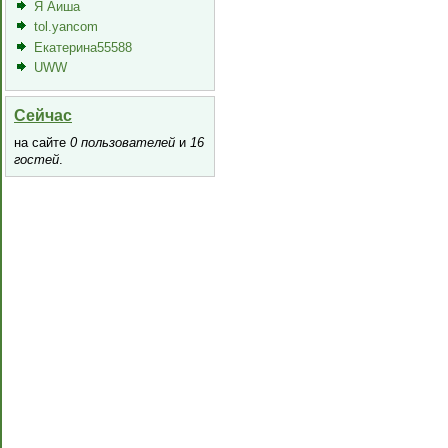
Я Аиша
tol.yancom
Екатерина55588
UWW
Сейчас
на сайте
0 пользователей
и
16
гостей
.