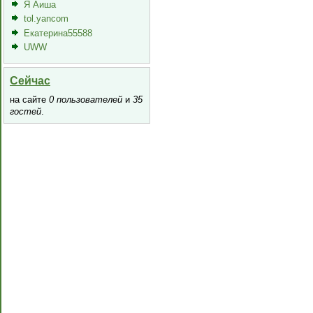
Я Аиша
tol.yancom
Екатерина55588
UWW
Сейчас
на сайте
0 пользователей
и
35
гостей
.