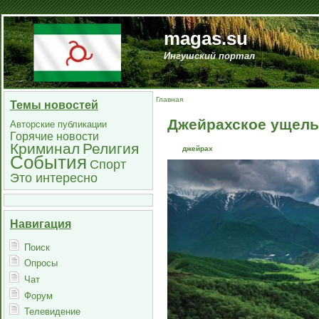
magas.su
Ингушский портал
Главная
Темы новостей
Джейрахское ущель
Авторские публикации
Горячие новости
Криминал
Религия
джейрах
События
Спорт
Это интересно
Навигация
Поиск
Опросы
Чат
Форум
Телевидение