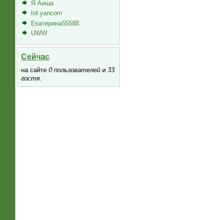
Я Аиша
tol.yancom
Екатерина55588
UWW
Сейчас
на сайте
0 пользователей
и
33
гостя
.