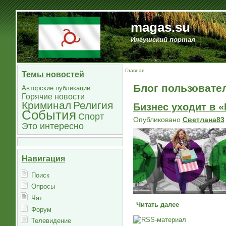
magas.su
Ингушский портал
Главная
Темы новостей
Блог пользовате
Авторские публикации
Горячие новости
Криминал
Религия
Бизнес уходит в «
События
Спорт
Опубликовано
Светлана83
Это интересно
Навигация
Поиск
Опросы
Чат
Читать далее
Форум
Телевидение