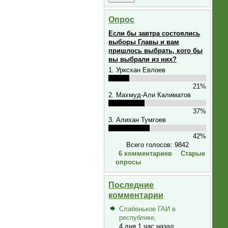
Опрос
Если бы завтра состоялись
выборы Главы и вам
пришлось выбрать, кого бы
вы выбрали из них?
1. Урксхан Евлоев
21%
2. Махмуд-Али Калиматов
37%
3. Алихан Тумгоев
42%
Всего голосов: 9842
6 комментариев
Старые
опросы
Последние
комментарии
Слабенькое ГАИ в
республике,
4 дня 1 час назад