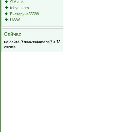
Я Аиша
tol.yancom
Екатерина55588
UWW
Сейчас
на сайте
0 пользователей
и
32
гостя
.