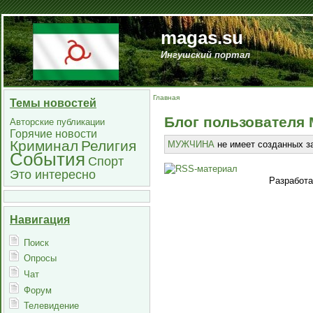
magas.su
Ингушский портал
Главная
Темы новостей
Блог пользовател
Авторские публикации
Горячие новости
Криминал
Религия
МУЖЧИНА
не имеет созданных за
События
Спорт
Это интересно
Разработ
Навигация
Поиск
Опросы
Чат
Форум
Телевидение