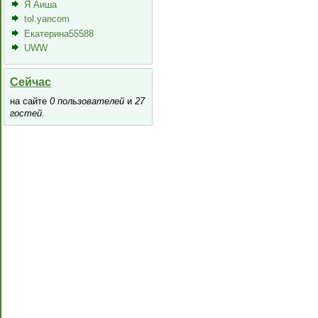
Я Аиша
tol.yancom
Екатерина55588
UWW
Сейчас
на сайте
0 пользователей
и
27
гостей
.