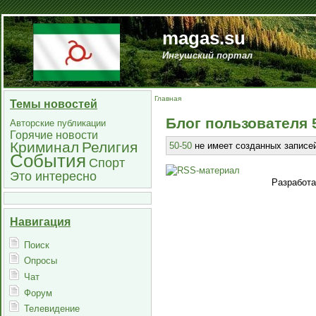
magas.su
Ингушский портал
Главная
Темы новостей
Блог пользователя 
Авторские публикации
Горячие новости
Криминал
Религия
50-50
не имеет созданных записей
События
Спорт
Это интересно
Разработ
Навигация
Поиск
Опросы
Чат
Форум
Телевидение